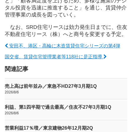
と」「顧客満足度を上げるため、多様な施策のデジ
タル投資を迅速に推進すること」を通じ、賃貸仲介
管理事業の成長を図っていく。
なお、SRD住宅リースは効力発生日までに、住友
不動産住宅リース（株）へと商号を変更する予定。
安田不、港区・高輪に木造賃貸住宅シリーズの第4弾
国交省、賃貸住宅管理業者等118社に是正指導
関連記事
売上高は前年並み／東急不HD27年3月期1Q
2026/8/6
利益、第1四半期で過去最高／住友不27年3月期1Q
2026/8/6
営業利益17％増／東京建物26年12月期2Q