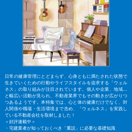
日常の健康管理にとどまらず、心身ともに満たされた状態で
生きていくための行動やライフスタイルを追求する「ウェル
ネス」の取り組みが注目されています。個人や企業、地域…
と幅広い活動が見られ、不動産業界でもその動きが広がりつ
つあるようです。本特集では、心と体の健康だけでなく、対
人関係や職場・生活環境まで含め、「ウェルネス」を実践し
ている不動産会社を取材しました！
＜好評連載中＞
・宅建業者が知っておくべき「重説」に必要な基礎知識