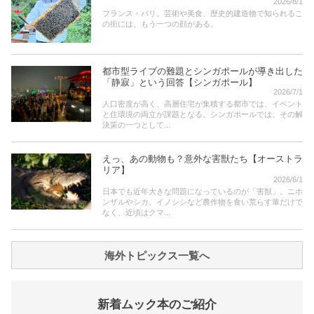
2026/8/1
フランス・パリ。芸術や美食、歴史的建造物で知られるこ
の街には、もう一つの顔がある。
都市型ライブの難題とシンガポールが導き出した
「静寂」という回答【シンガポール】
2026/7/1
人口密度が高く、高層住宅が集積する都市では、イベント
と住環境の両立が課題となる。シンガポールでは、その解
決策の一つとして...
えっ、あの動物も？意外な害獣たち【オーストラ
リア】
2026/6/1
日本でも近年大きな問題になっているのが「害獣」。ニホ
ンザルやシカ、イノシシなど農作物を食い荒らす輩だけで
なく、近頃はクマ...
海外トピックス一覧へ
新着ムック本のご紹介