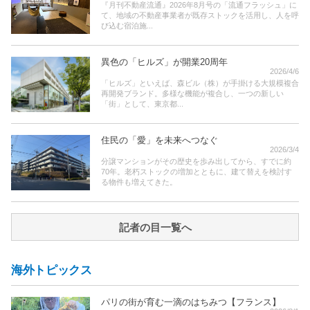
『月刊不動産流通』2026年8月号の「流通フラッシュ」に
て、地域の不動産事業者が既存ストックを活用し、人を呼
び込む宿泊施...
異色の「ヒルズ」が開業20周年
2026/4/6
「ヒルズ」といえば、森ビル（株）が手掛ける大規模複合
再開発ブランド。多様な機能が複合し、一つの新しい
「街」として、東京都...
住民の「愛」を未来へつなぐ
2026/3/4
分譲マンションがその歴史を歩み出してから、すでに約
70年。老朽ストックの増加とともに、建て替えを検討す
る物件も増えてきた。
記者の目一覧へ
海外トピックス
パリの街が育む一滴のはちみつ【フランス】