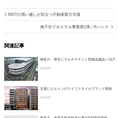
REITの買い越しが目立つ不動産取引市場
南千住でホステル事業第1弾／Rバンク
関連記事
神奈川・厚木にマルチテナント型物流施設／GLP
2026/8/7
京都にヒルトンのライフスタイルブランド開発
2026/8/7
東急不、米国不動産投資が累計500億円突破