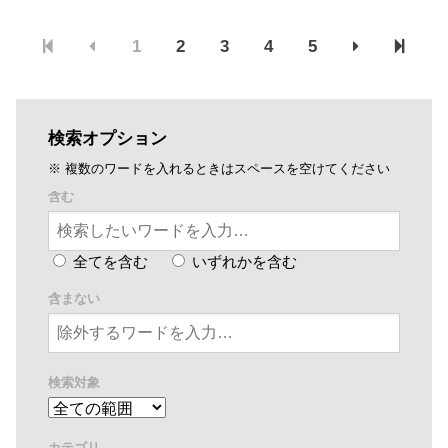
づく公募設置管理制度（Park-PFI）を活用し、「...
1
2
3
4
5
検索オプション
※ 複数のワードを入れるときはスペースを空けてください
含む
全てを含む
いずれかを含む
含まない
検索対象
カテゴリ