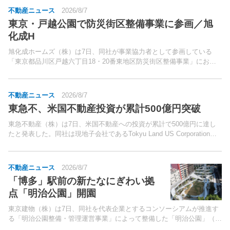
不動産ニュース
2026/8/7
東京・戸越公園で防災街区整備事業に参画／旭
化成H
旭化成ホームズ（株）は7日、同社が事業協力者として参画している
「東京都品川区戸越六丁目18・20番東地区防災街区整備事業」におい
て、7月17日に防災街区整備事業組合が設立されたと発表した。同事業
は、東急大井町線「戸越公園」駅徒歩5分、都営浅草線...
不動産ニュース
2026/8/7
東急不、米国不動産投資が累計500億円突破
東急不動産（株）は7日、米国不動産への投資が累計で500億円に達し
たと発表した。同社は現地子会社であるTokyu Land US Corporationを
通じて、米国の不動産に対して普通出資・優先出資等の形態による投資
も行なっている。
不動産ニュース
2026/8/7
「博多」駅前の新たなにぎわい拠
点「明治公園」開園
東京建物（株）は7日、同社を代表企業とするコンソーシアムが推進す
る「明治公園整備・管理運営事業」によって整備した「明治公園」（福
岡市博多区）が、同日開園したと発表した。同事業は、都市公園法に基