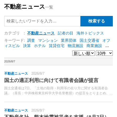
不動産ニュース
一覧
カテゴリ :
不動産ニュース
記者の目
海外トピックス
キーワード:
調査
マンション
業界団体
国土交通省
オフ
ィスビル
決算
ホテル
賃貸住宅
物流施設
商業施設
海
外
オフィス
三井不動産
三菱地所
東急不動産
賃料
ア
ットホーム
既存マンション
野村不動産
ZEH
[+]
2026/8/7
不動産ニュース
2026/8/7
国土の適正利用に向けて有識者会議が提言
国土交通省は7日、「土地の取得・利用等の在り方に関する有識者会
議」（座長：中井検裕東京科学大学名誉教授）の提言をとりまとめ、公
表した。同会議は、近年になって土地の適正な利用や管理に関する課題
が指摘されるようになってきたことを受けて設置されたもの。
不動産ニュース
2026/8/7