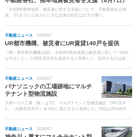
不動産各社、熊本地震被災者を支援（8月7日）
「令和8年熊本地震」被災者に対する支援について、不動産各社が発
表。7日までに公表された主な企業の対応は以下の通り。
不動産ニュース
2026/8/7
UR都市機構、被災者にUR賃貸140戸を提供
（独）都市再生機構は6日、令和8年熊本地震の被災者に対して一時的
な住まいとしてUR賃貸住宅を提供すると発表した。提供するのは福岡
県60戸、東京都・神奈川県・埼玉県各10戸、愛知県15戸、大阪府20
戸、兵庫県10戸、奈良県5戸の計140戸。
不動産ニュース
2026/8/7
パナソニックの工場跡地にマルチ
テナント型物流施設
大和ハウス工業（株）は7日、マルチテナント型物流施設「DPL茨木
II」（大阪府茨木市）を18日に着工すると発表した。同社は2014年9月
に、敷地面積約12万平方メートルのパナソニックホールディングス
（株）の茨木工場跡地を取得。
不動産ニュース
2026/8/7
神奈川・厚木にマルチテナント型