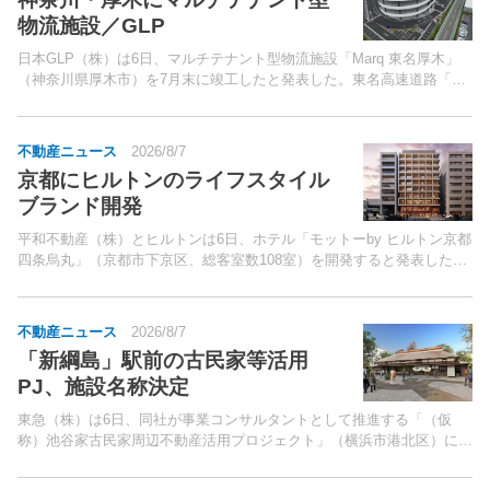
物流施設／GLP
日本GLP（株）は6日、マルチテナント型物流施設「Marq 東名厚木」
（神奈川県厚木市）を7月末に竣工したと発表した。東名高速道路「厚
木」ICから車で約2分、新東名高速道路「厚木南」ICから車で約1分と
両高速道路へのアクセスが良く、首都圏全域を...
不動産ニュース
2026/8/7
京都にヒルトンのライフスタイル
ブランド開発
平和不動産（株）とヒルトンは6日、ホテル「モットーby ヒルトン京都
四条烏丸」（京都市下京区、総客室数108室）を開発すると発表した。
「モットーbyヒルトン」は、旅先のまちやコミュニティの中心に溶け
込み、その土地ならではの魅力を深く体験したい旅...
不動産ニュース
2026/8/7
「新綱島」駅前の古民家等活用
PJ、施設名称決定
東急（株）は6日、同社が事業コンサルタントとして推進する「（仮
称）池谷家古民家周辺不動産活用プロジェクト」（横浜市港北区）にお
いて、「池谷家住宅主屋（以下、「古民家」）」と木造商業施設を総称
した施設名称が「新綱島MICCA（シンツナシマ ミッカ...