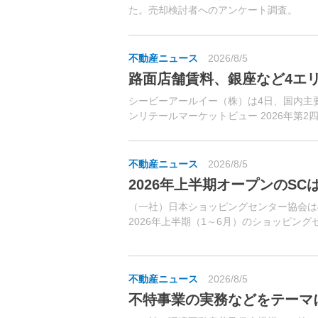
た。売却検討者へのアンケート調査。
不動産ニュース
2026/8/5
路面店舗賃料、銀座など4エ
シービーアールイー（株）は4日、国内主
ンリテールマーケットビュー 2026年第
リア（銀座、表参道・原宿、渋谷、心斎橋）
不動産ニュース
2026/8/5
2026年上半期オープンのSCは
（一社）日本ショッピングセンター協会は
2026年上半期（1～6月）のショッピング
ついて明らかにした。SC売上高の前年同月
2月3.3％増、3月4.0％増、4月4....
不動産ニュース
2026/8/5
不特事業の実務などをテーマ