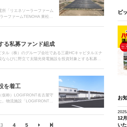
電所「リエネソーラーファーム
ピ
ーファームTENOHA 東松
始したと発表した。カーボン
ギーの...
する私募ファンド組成
ピタル（株）のグループ会社である三菱HCキャピタルエナ
設ならびに野立て太陽光発電施設を投資対象とする私募フ
生可能エネルギー供給プ...
設を着工
称）LOGIFRONT名古屋守
お
。物流施設「LOGIFRONT」
2025
12
3
4
5
いた