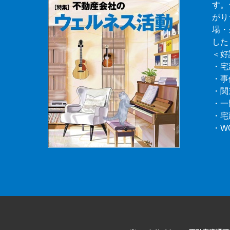
す。
がり
場・
した
＜好
・宅
・事
・関
・一
・宅
・W