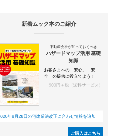
新着ムック本のご紹介
施設
海外
オフィス
三井不動産
三菱地所
東急不動産
賃料
不動産会社が知っておくべき
ハザードマップ活用 基礎
知識
お客さまへの「安心」「安
全」の提供に役立てよう！
900円＋税（送料サービス）
2020年8月28日の宅建業法改正に合わせ情報を追加
ご購入はこちら