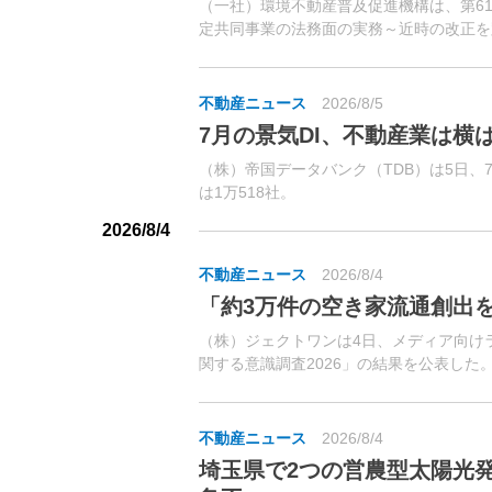
（一社）環境不動産普及促進機構は、第61
定共同事業の法務面の実務～近時の改正を
不動産特定共同事業は、投資家から出資を受
不動産ニュース
2026/8/5
7月の景気DI、不動産業は横ば
（株）帝国データバンク（TDB）は5日、
は1万518社。
2026/8/4
不動産ニュース
2026/8/4
「約3万件の空き家流通創出
（株）ジェクトワンは4日、メディア向け
関する意識調査2026」の結果を公表した
不動産ニュース
2026/8/4
埼玉県で2つの営農型太陽光