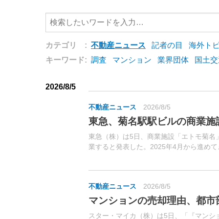
カテゴリ :
不動産ニュース
記者の目
海外ト
キーワード:
調査
マンション
業界団体
国土交
2026/8/5
不動産ニュース
2026/8/5
東急、菊名駅駅ビルの商業施
東急（株）は5日、商業施設「エトモ菊名
業すると発表した。2025年4月から進め
駅ビル改修工事の完了と合わせ、駅ビル全
新するもの。
不動産ニュース
2026/8/5
マンションの売却理由、都市
スター・マイカ（株）は5日、「『マンシ