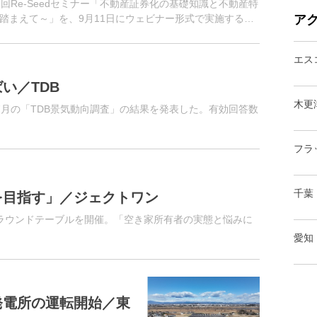
回Re-Seedセミナー「不動産証券化の基礎知識と不動産特
踏まえて～」を、9月11日にウェビナー形式で実施する。
ア
けて不動産の取...
エス
い／TDB
木更
7月の「TDB景気動向調査」の結果を発表した。有効回答数
フラ
千葉
を目指す」／ジェクトワン
ラウンドテーブルを開催。「空き家所有者の実態と悩みに
。
愛知
発電所の運転開始／東