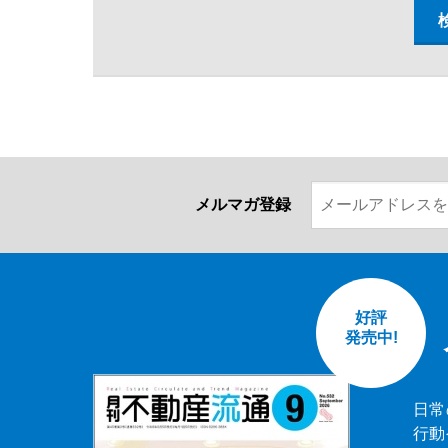
メルマガ登録
好評
発売中!
日常
行動