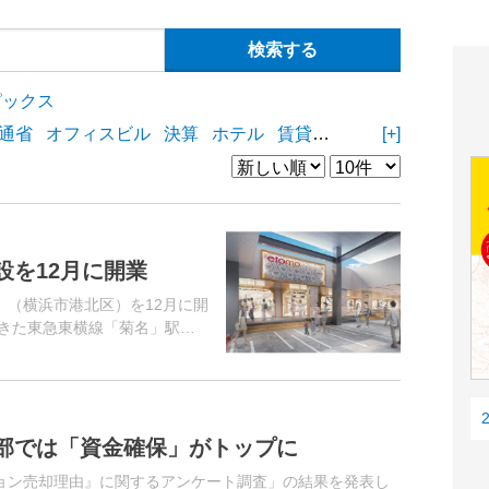
ピックス
通省
オフィスビル
決算
ホテル
賃貸住宅
物流施設
[+]
商業
設を12月に開業
」（横浜市港北区）を12月に開
てきた東急東横線「菊名」駅の
体を「エトモ菊名」として刷
部では「資金確保」がトップに
ョン売却理由』に関するアンケート調査」の結果を発表し