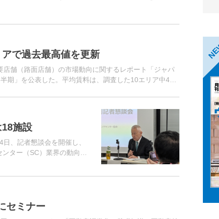
N
リアで過去最高値を更新
要店舗（路面店舗）の市場動向に関するレポート「ジャパ
2四半期」を公表した。平均賃料は、調査した10エリア中4エ
で過去最高値を更...
18施設
4日、記者懇談会を開催し、
センター（SC）業界の動向に
比の伸長率は、1月5.0％増、
にセミナー