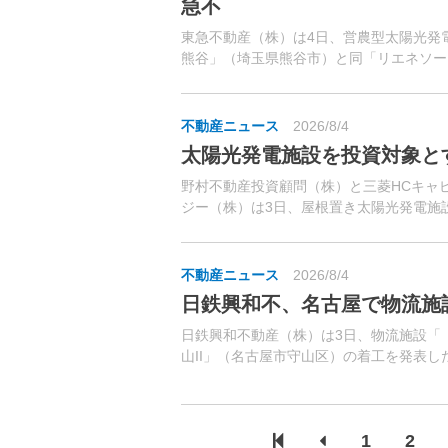
急不
東急不動産（株）は4日、営農型太陽光発
熊谷」（埼玉県熊谷市）と同「リエネソーラ
山」（埼玉県東松山市）が竣工、運転を開
ニュートラルの実現に向け、再生可能エネル
不動産ニュース
2026/8/4
太陽光発電施設を投資対象と
野村不動産投資顧問（株）と三菱HCキャ
ジー（株）は3日、屋根置き太陽光発電施
ァンドを組成。野村不動産グループ向けに再
不動産ニュース
2026/8/4
日鉄興和不、名古屋で物流施
日鉄興和不動産（株）は3日、物流施設「（仮
山II」（名古屋市守山区）の着工を発表した
シリーズの中部圏第3弾となる。
1
2