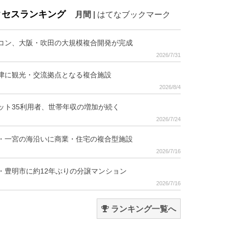
クセスランキング
月間
|
はてなブックマーク
コン、大阪・吹田の大規模複合開発が完成
2026/7/31
津に観光・交流拠点となる複合施設
2026/8/4
ット35利用者、世帯年収の増加が続く
2026/7/24
・一宮の海沿いに商業・住宅の複合型施設
2026/7/16
・豊明市に約12年ぶりの分譲マンション
2026/7/16
ランキング一覧へ