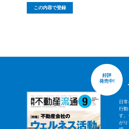
この内容で登録
好評
発売中!
日常
行動
す。
がり