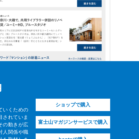
内
ショップで購入
ていくための
目されていま
富士山マガジンサービスで購入
その動きが広
対人関係や職