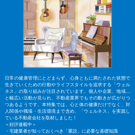
日常の健康管理にとどまらず、心身ともに満たされた状態で
生きていくための行動やライフスタイルを追求する「ウェル
ネス」の取り組みが注目されています。個人や企業、地域…
と幅広い活動が見られ、不動産業界でもその動きが広がりつ
つあるようです。本特集では、心と体の健康だけでなく、対
人関係や職場・生活環境まで含め、「ウェルネス」を実践し
ている不動産会社を取材しました！
＜好評連載中＞
・宅建業者が知っておくべき「重説」に必要な基礎知識