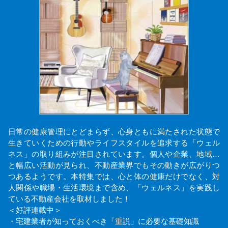
日常の健康管理にとどまらず、心身ともに満たされた状態で
生きていくための行動やライフスタイルを追求する「ウェル
ネス」の取り組みが注目されています。個人や企業、地域…
と幅広い活動が見られ、不動産業界でもその動きが広がりつ
つあるようです。本特集では、心と体の健康だけでなく、対
人関係や職場・生活環境まで含め、「ウェルネス」を実践し
ている不動産会社を取材しました！
＜好評連載中＞
・宅建業者が知っておくべき「重説」に必要な基礎知識