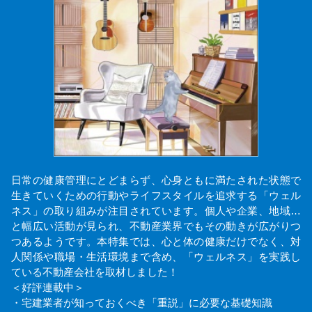
日常の健康管理にとどまらず、心身ともに満たされた状態で
生きていくための行動やライフスタイルを追求する「ウェル
ネス」の取り組みが注目されています。個人や企業、地域…
と幅広い活動が見られ、不動産業界でもその動きが広がりつ
つあるようです。本特集では、心と体の健康だけでなく、対
人関係や職場・生活環境まで含め、「ウェルネス」を実践し
ている不動産会社を取材しました！
＜好評連載中＞
・宅建業者が知っておくべき「重説」に必要な基礎知識