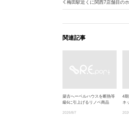
梅田駅近くに関西7店舗目のホ
関連記事
築古へーベルハウスを断熱等
4
級6に引上げるリノベ商品
ネ
2026/8/7
202