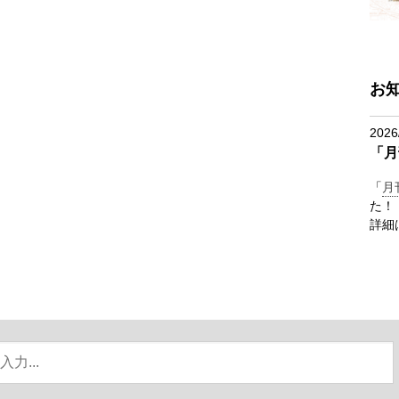
お
2026
「月
「
月
た！
詳細