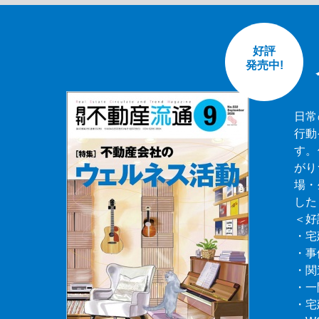
好評
発売中!
日常
行動
す。
がり
場・
した
＜好
・宅
・事
・関
・一
・宅