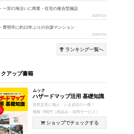
・一宮の海沿いに商業・住宅の複合型施設
2026/7/16
・豊明市に約12年ぶりの分譲マンション
2026/7/16
ランキング一覧へ
ックアップ書籍
ムック
ハザードマップ活用 基礎知識
自然災害に備え、いま必読の一冊！
価格: 990円（税込み・送料サービス）
ショップでチェックする