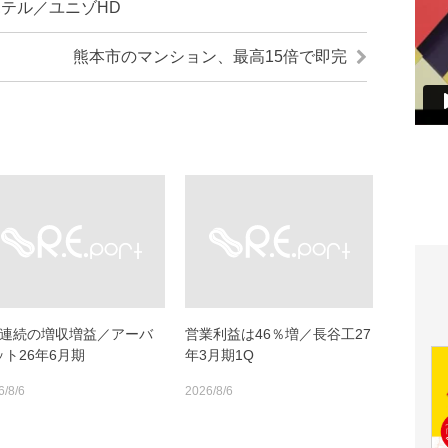
テル／ユニゾHD
熊本市のマンション、最高15倍で即完
期連続の増収増益／アーバ
営業利益は46％増／長谷工27
ット26年6月期
年3月期1Q
6/8/6
2026/8/6