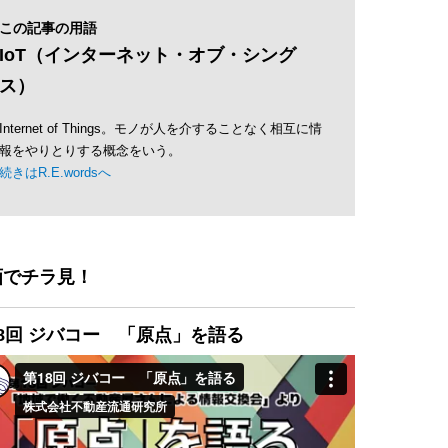
この記事の用語
IoT（インターネット・オブ・シング
ス）
Internet of Things。モノが人を介することなく相互に情
報をやりとりする概念をいう。
続きはR.E.wordsへ
画でチラ見！
8回 ジバコー 「原点」を語る