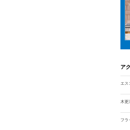
ア
エス
木更
フラ