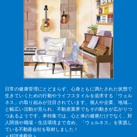
日常の健康管理にとどまらず、心身ともに満たされた状態で
生きていくための行動やライフスタイルを追求する「ウェル
ネス」の取り組みが注目されています。個人や企業、地域…
と幅広い活動が見られ、不動産業界でもその動きが広がりつ
つあるようです。本特集では、心と体の健康だけでなく、対
人関係や職場・生活環境まで含め、「ウェルネス」を実践し
ている不動産会社を取材しました！
＜好評連載中＞