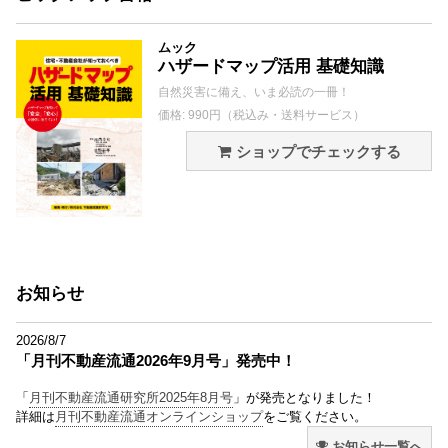
ムック
ハザードマップ活用 基礎知識
自然災害に備え、いま必読の一冊！
価格: 990円（税込み・送料サービス）
ショップでチェックする
お知らせ
2026/8/7
「月刊不動産流通2026年9月号」発売中！
「
月刊不動産流通研究所2025年8月号
」が発売となりました！
詳細は
月刊不動産流通オンラインショップ
をご覧ください。
お知らせ一覧へ