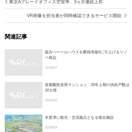
東京Aグレードオフィス空室率、3ヵ月連続上昇
VR画像を担当者が同時確認できるサービス開始
関連記事
築古へーベルハウスを断熱等級6に引上げるリノ
ベ商品
2026/8/7
首都圏投資用マンション、26年上期の供給戸数は
28％増
2026/8/5
木更津に観光・交流拠点となる複合施設
2026/8/4