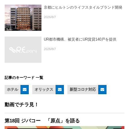
京都にヒルトンのライフスタイルブランド開発
2026/8/7
UR都市機構、被災者にUR賃貸140戸を提供
2026/8/7
記事のキーワード 一覧
ホテル
オリックス
新型コロナ対応
動画でチラ見！
第18回 ジバコー 「原点」を語る