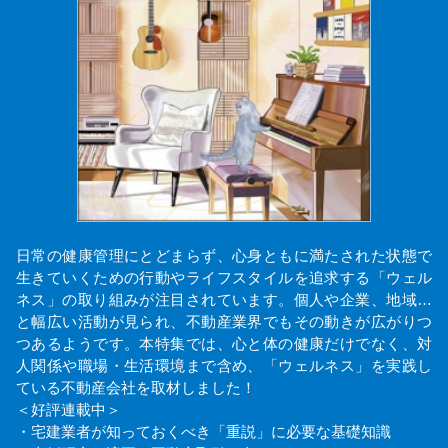
日常の健康管理にとどまらず、心身ともに満たされた状態で
生きていくための行動やライフスタイルを追求する「ウェル
ネス」の取り組みが注目されています。個人や企業、地域…
と幅広い活動が見られ、不動産業界でもその動きが広がりつ
つあるようです。本特集では、心と体の健康だけでなく、対
人関係や職場・生活環境まで含め、「ウェルネス」を実践し
ている不動産会社を取材しました！
＜好評連載中＞
・宅建業者が知っておくべき「重説」に必要な基礎知識