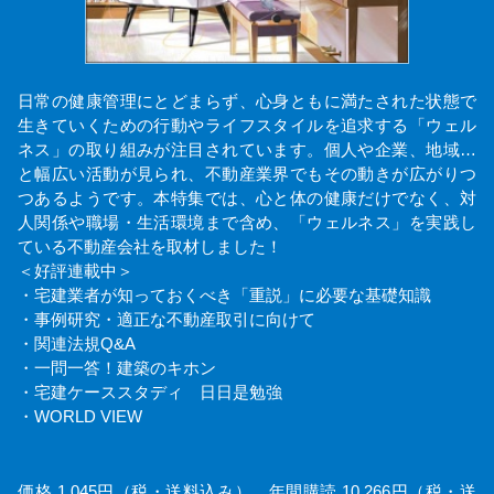
日常の健康管理にとどまらず、心身ともに満たされた状態で
生きていくための行動やライフスタイルを追求する「ウェル
ネス」の取り組みが注目されています。個人や企業、地域…
と幅広い活動が見られ、不動産業界でもその動きが広がりつ
つあるようです。本特集では、心と体の健康だけでなく、対
人関係や職場・生活環境まで含め、「ウェルネス」を実践し
ている不動産会社を取材しました！
＜好評連載中＞
・宅建業者が知っておくべき「重説」に必要な基礎知識
・事例研究・適正な不動産取引に向けて
・関連法規Q&A
・一問一答！建築のキホン
・宅建ケーススタディ 日日是勉強
・WORLD VIEW
価格 1,045円（税・送料込み） 年間購読 10,266円（税・送