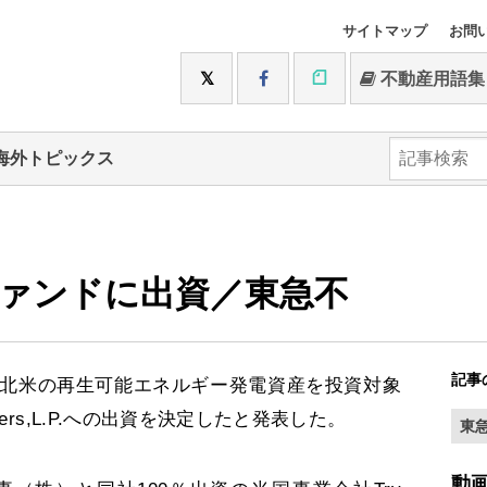
サイトマップ
お問
不動産用語集
海外トピックス
ァンドに出資／東急不
記事
北米の再生可能エネルギー発電資産を投資対象
 Partners,L.P.への出資を決定したと発表した。
東
動