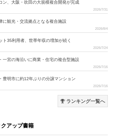
コン、大阪・吹田の大規模複合開発が完成
2026/7/31
津に観光・交流拠点となる複合施設
2026/8/4
ット35利用者、世帯年収の増加が続く
2026/7/24
・一宮の海沿いに商業・住宅の複合型施設
2026/7/16
・豊明市に約12年ぶりの分譲マンション
2026/7/16
ランキング一覧へ
ックアップ書籍