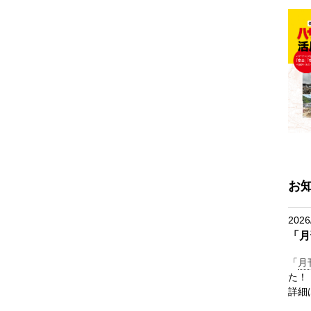
お
2026
「月
「
月
た！
詳細