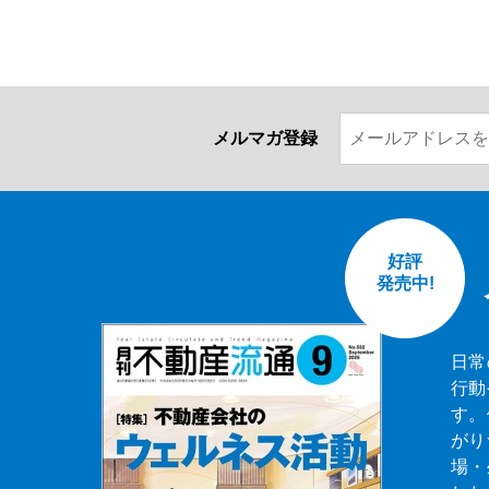
メルマガ登録
好評
発売中!
日常
行動
す。
がり
場・