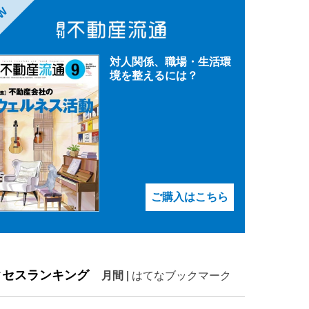
EW
対人関係、職場・生活環
境を整えるには？
ご購入はこちら
クセスランキング
月間
|
はてなブックマーク