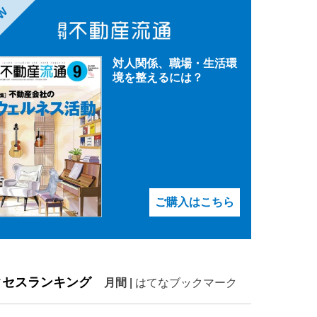
EW
対人関係、職場・生活環
境を整えるには？
ご購入はこちら
クセスランキング
月間
|
はてなブックマーク