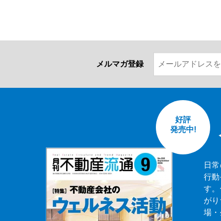
メルマガ登録
好評
発売中!
日常
行動
す。
がり
場・