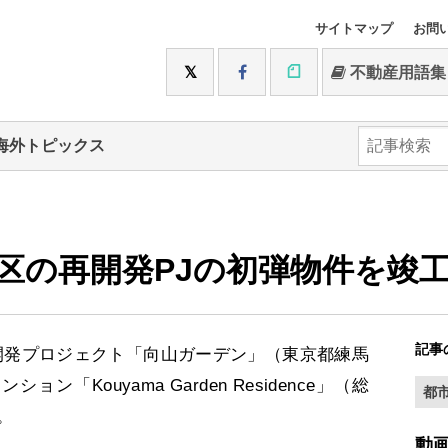
サイトマップ
お問
不動産用語集
海外トピックス
区の再開発PJの初弾物件を竣
記事
発プロジェクト「向山ガーデン」（東京都練馬
「Kouyama Garden Residence」（総
都
。
動