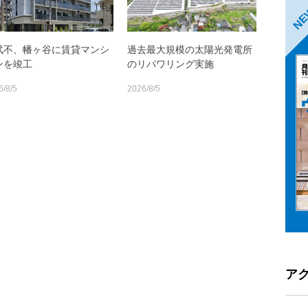
N
武不、幡ヶ谷に賃貸マンシ
過去最大規模の太陽光発電所
ンを竣工
のリパワリング実施
6/8/5
2026/8/5
ア