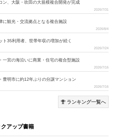
コン、大阪・吹田の大規模複合開発が完成
2026/7/31
津に観光・交流拠点となる複合施設
2026/8/4
ット35利用者、世帯年収の増加が続く
2026/7/24
・一宮の海沿いに商業・住宅の複合型施設
2026/7/16
・豊明市に約12年ぶりの分譲マンション
2026/7/16
ランキング一覧へ
ックアップ書籍