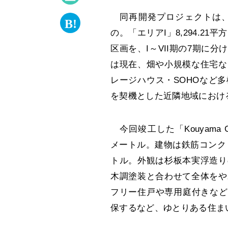
同再開発プロジェクトは、
の。「エリアI」8,294.21
区画を、I～VII期の7期に
は現在、畑や小規模な住宅な
レージハウス・SOHOなど
を契機とした近隣地域におけ
今回竣工した「Kouyama Gar
メートル。建物は鉄筋コンクリー
トル。外観は杉板本実浮造り
木調塗装と合わせて全体をや
フリー住戸や専用庭付きなど1
保するなど、ゆとりある住ま