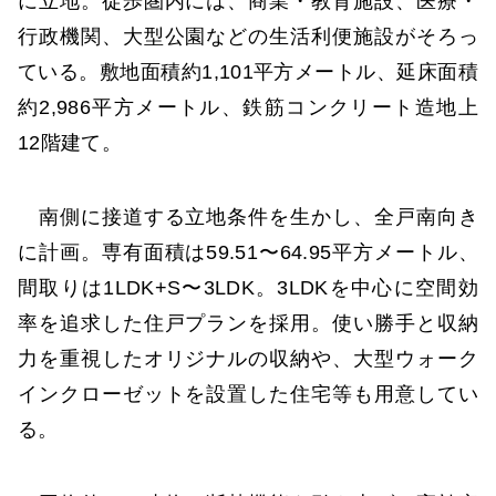
に立地。徒歩圏内には、商業・教育施設、医療・
行政機関、大型公園などの生活利便施設がそろっ
ている。敷地⾯積約1,101平方メートル、延床面積
約2,986平方メートル、鉄筋コンクリート造地上
12階建て。
南側に接道する立地条件を生かし、全戸南向き
に計画。専有⾯積は59.51〜64.95平方メートル、
間取りは1LDK+S〜3LDK。3LDKを中心に空間効
率を追求した住戸プランを採用。使い勝手と収納
力を重視したオリジナルの収納や、大型ウォーク
インクローゼットを設置した住宅等も用意してい
る。