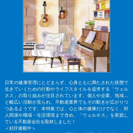
日常の健康管理にとどまらず、心身ともに満たされた状態で
生きていくための行動やライフスタイルを追求する「ウェル
ネス」の取り組みが注目されています。個人や企業、地域…
と幅広い活動が見られ、不動産業界でもその動きが広がりつ
つあるようです。本特集では、心と体の健康だけでなく、対
人関係や職場・生活環境まで含め、「ウェルネス」を実践し
ている不動産会社を取材しました！
＜好評連載中＞