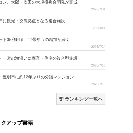
コン、大阪・吹田の大規模複合開発が完成
2026/7/31
津に観光・交流拠点となる複合施設
2026/8/4
ット35利用者、世帯年収の増加が続く
2026/7/24
・一宮の海沿いに商業・住宅の複合型施設
2026/7/16
・豊明市に約12年ぶりの分譲マンション
2026/7/16
ランキング一覧へ
ックアップ書籍