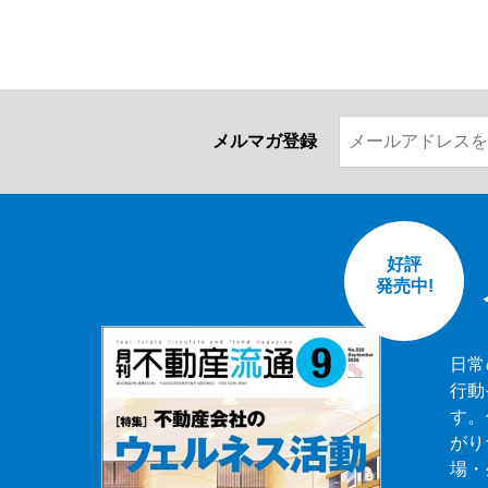
メルマガ登録
好評
発売中!
日常
行動
す。
がり
場・