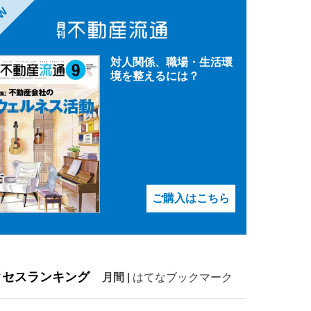
EW
対人関係、職場・生活環
境を整えるには？
ご購入はこちら
クセスランキング
月間
|
はてなブックマーク