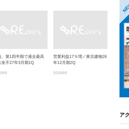
N
益、第1四半期で過去最高
営業利益17％増／東京建物26
住友不27年3月期1Q
年12月期2Q
6/8/6
2026/8/6
ア