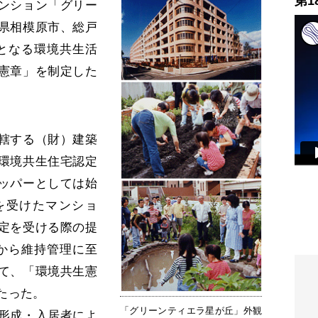
第1
ンション「グリー
県相模原市、総戸
初となる環境共生活
憲章」を制定した
轄する（財）建築
環境共生住宅認定
ッパーとしては始
を受けたマンショ
定を受ける際の提
から維持管理に至
て、「環境共生憲
たった。
「グリーンティエラ星が丘」外観
形成・入居者によ