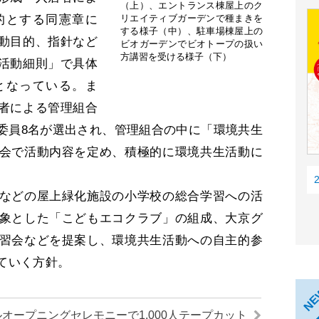
（上）、エントランス棟屋上のク
的とする同憲章に
リエイティブガーデンで種まきを
する様子（中）、駐車場棟屋上の
動目的、指針など
ビオガーデンでビオトープの扱い
方講習を受ける様子（下）
活動細則」で具体
となっている。ま
者による管理組合
委員8名が選出され、管理組合の中に「環境共生
会で活動内容を定め、積極的に環境共生活動に
などの屋上緑化施設の小学校の総合学習への活
象とした「こどもエコクラブ」の組成、大京グ
習会などを提案し、環境共生活動への自主的参
ていく方針。
N
オープニングセレモニーで1,000人テープカット