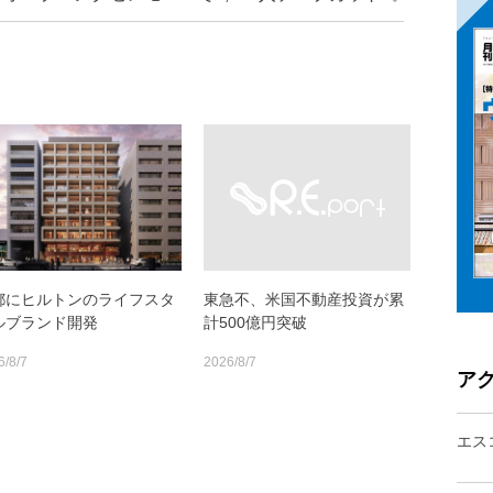
都にヒルトンのライフスタ
東急不、米国不動産投資が累
ルブランド開発
計500億円突破
6/8/7
2026/8/7
ア
エス