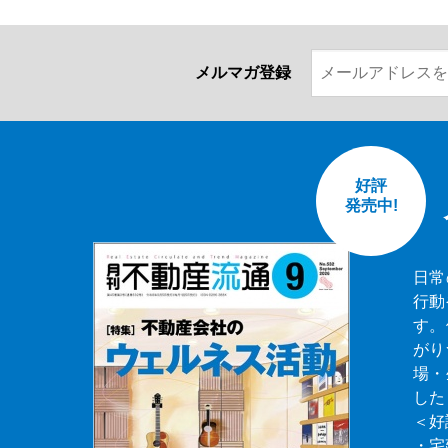
メルマガ登録
好評
発売中!
日常
行動
す。
がり
場・
した
＜好
・宅