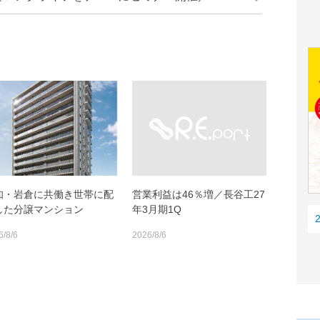
知・岩倉に共働き世帯に配
営業利益は46％増／長谷工27
した分譲マンション
年3月期1Q
6/8/6
2026/8/6