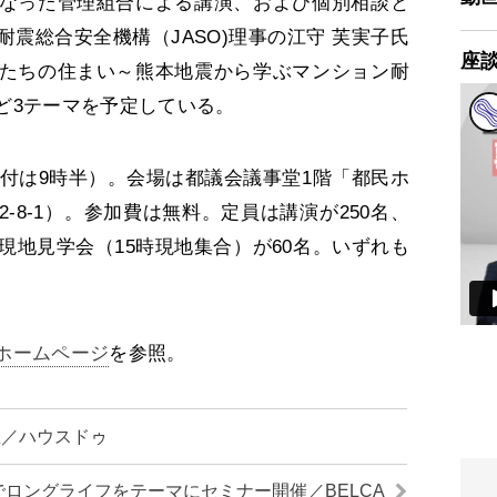
なった管理組合による講演、および個別相談と
震総合安全機構（JASO)理事の江守 芙実子氏
座
たちの住まい～熊本地震から学ぶマンション耐
ど3テーマを予定している。
受付は9時半）。会場は都議会議事堂1階「都民ホ
-8-1）。参加費は無料。定員は講演が250名、
現地見学会（15時現地集合）が60名。いずれも
ホームページ
を参照。
催／ハウスドゥ
でロングライフをテーマにセミナー開催／BELCA