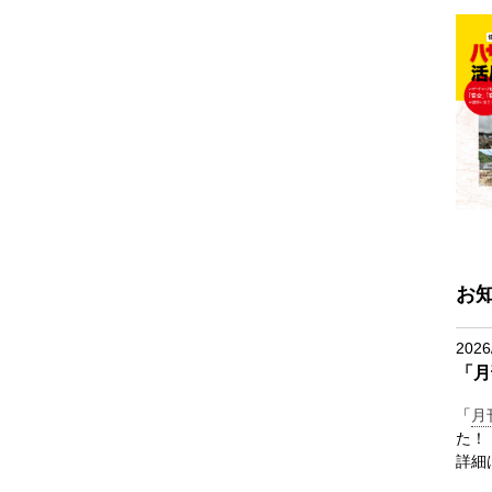
お
2026
「月
「
月
た！
詳細