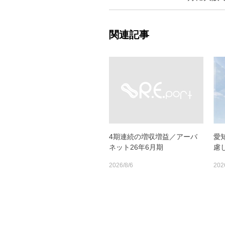
関連記事
4期連続の増収増益／アーバ
愛
ネット26年6月期
慮
2026/8/6
202