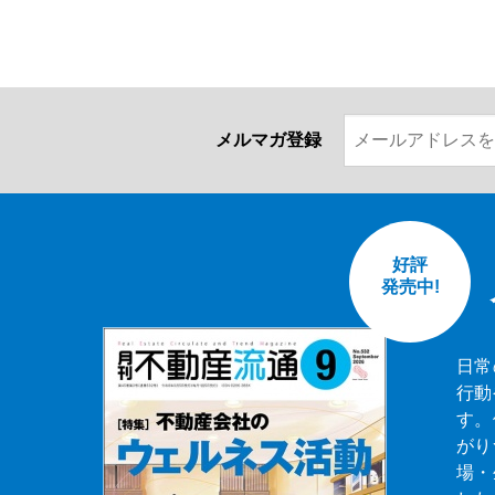
メルマガ登録
好評
発売中!
日常
行動
す。
がり
場・