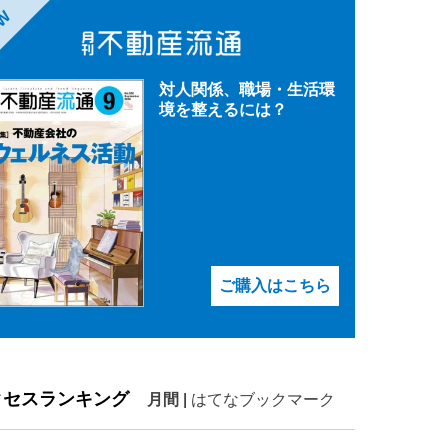
EW
対人関係、職場・生活環
境を整えるには？
ご購入はこちら
クセスランキング
月間
|
はてなブックマーク