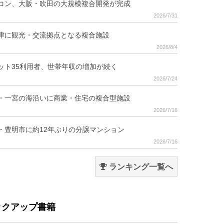
コン、大阪・吹田の大規模複合開発が完成
2026/7/31
津に観光・交流拠点となる複合施設
2026/8/4
ット35利用者、世帯年収の増加が続く
2026/7/24
・一宮の海沿いに商業・住宅の複合型施設
2026/7/16
・豊明市に約12年ぶりの分譲マンション
2026/7/16
ランキング一覧へ
ックアップ書籍