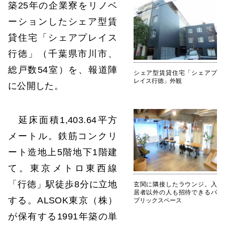
築25年の企業寮をリノベ
ーションしたシェア型賃
貸住宅「シェアプレイス
行徳」（千葉県市川市、
総戸数54室）を、報道陣
シェア型賃貸住宅「シェアプ
レイス行徳」外観
に公開した。
延床面積1,403.64平方
メートル。鉄筋コンクリ
ート造地上5階地下1階建
て。東京メトロ東西線
「行徳」駅徒歩8分に立地
玄関に隣接したラウンジ。入
居者以外の人も招待できるパ
する。ALSOK東京（株）
ブリックスペース
が保有する1991年築の単