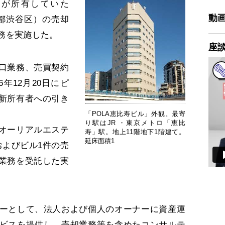
）が所有していた
動
京都渋谷区）の売却
務を実施した。
座
口業務、売買契約
年12月20日にピ
新所有者への引き
「POLA恵比寿ビル」外観。最寄
り駅はJR ・東京メトロ「恵比
オーリアルエステ
寿」駅。地上11階地下1階建て。
延床面積1
およびビル1件の売
業務を受託した実
ーとして、法人および個人のオーナーに資産運
ビスを提供し、売却業務等を含めたコンサルテ