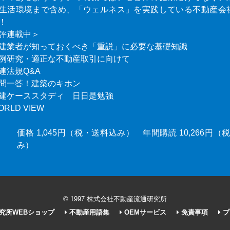
生活環境まで含め、「ウェルネス」を実践している不動産会
！
評連載中＞
建業者が知っておくべき「重説」に必要な基礎知識
例研究・適正な不動産取引に向けて
連法規Q&A
問一答！建築のキホン
建ケーススタディ 日日是勉強
ORLD VIEW
価格 1,045円（税・送料込み） 年間購読 10,266円
み）
© 1997 株式会社不動産流通研究所
究所WEBショップ
不動産用語集
OEMサービス
免責事項
プ