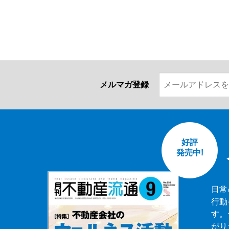
メルマガ登録
好評
発売中!
日常
行動
す。
がり