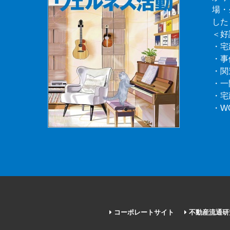
場・
した
＜好
・宅
・事
・関
・一
・宅
・W
コーポレートサイト
不動産流通研