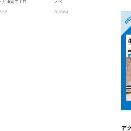
0ヵ月連続で上昇
ノベ
6/8/6
2026/8/4
N
ア