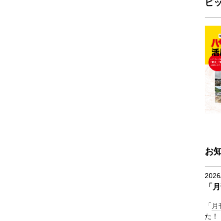
ピ
お
2026
「月
「
月
た！