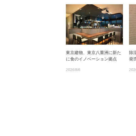
東京建物、東京八重洲に新た
除
に食のイノベーション拠点
発
2026/8/6
202