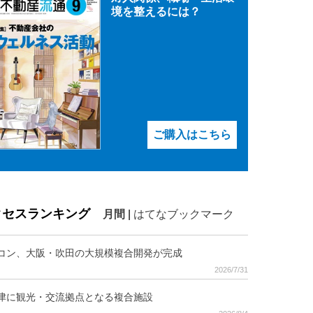
境を整えるには？
ご購入はこちら
クセスランキング
月間
|
はてなブックマーク
コン、大阪・吹田の大規模複合開発が完成
2026/7/31
津に観光・交流拠点となる複合施設