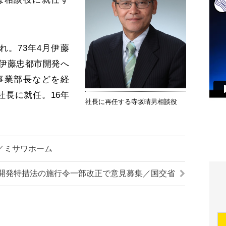
れ。73年4月伊藤
に伊藤忠都市開発へ
事業部長などを経
社長に就任。16年
社長に再任する寺坂晴男相談役
／ミサワホーム
開発特措法の施行令一部改正で意見募集／国交省