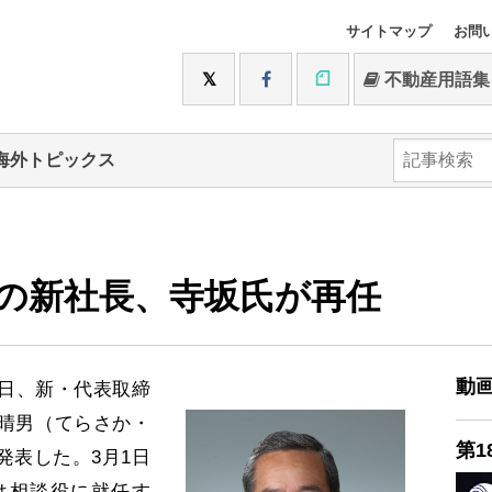
サイトマップ
お問
不動産用語集
海外トピックス
の新社長、寺坂氏が再任
動
日、新・代表取締
晴男（てらさか・
第1
発表した。3月1日
は相談役に就任す