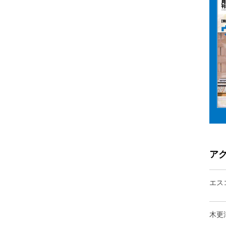
ア
エス
木更