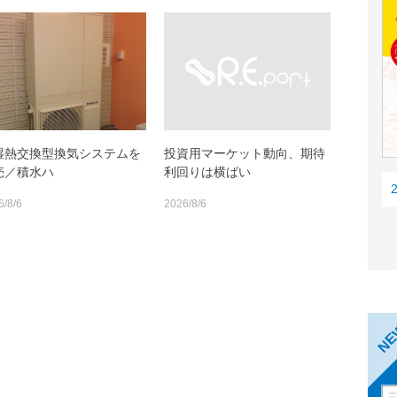
湿熱交換型換気システムを
投資用マーケット動向、期待
売／積水ハ
利回りは横ばい
6/8/6
2026/8/6
N