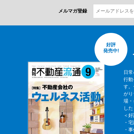
メルマガ登録
好評
発売中!
日常
行動
す。
がり
場・
した
＜好
・宅
・事