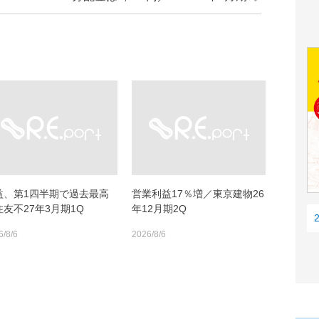
益、第1四半期で過去最高
営業利益17％増／東京建物26
住友不27年3月期1Q
年12月期2Q
6/8/6
2026/8/6