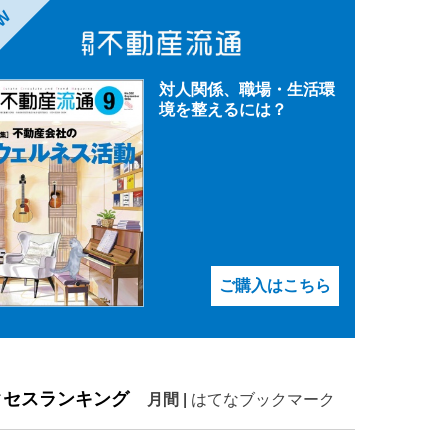
EW
対人関係、職場・生活環
境を整えるには？
ご購入はこちら
クセスランキング
月間
|
はてなブックマーク