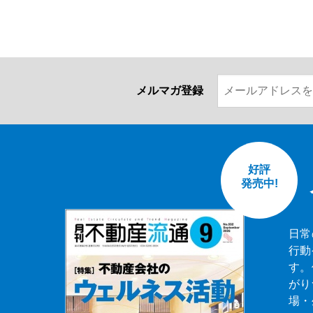
メルマガ登録
好評
発売中!
日常
行動
す。
がり
場・