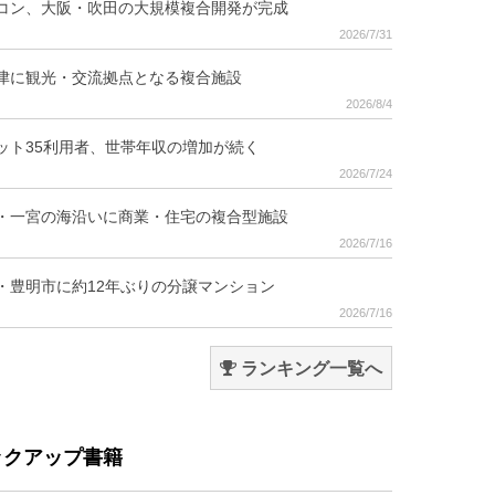
コン、大阪・吹田の大規模複合開発が完成
2026/7/31
津に観光・交流拠点となる複合施設
2026/8/4
ット35利用者、世帯年収の増加が続く
2026/7/24
・一宮の海沿いに商業・住宅の複合型施設
2026/7/16
・豊明市に約12年ぶりの分譲マンション
2026/7/16
ランキング一覧へ
ックアップ書籍