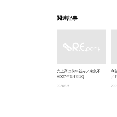
関連記事
売上高は前年並み／東急不
利
HD27年3月期1Q
／
2026/8/6
202