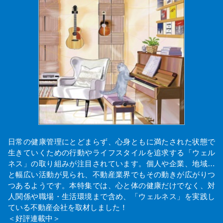
日常の健康管理にとどまらず、心身ともに満たされた状態で
生きていくための行動やライフスタイルを追求する「ウェル
ネス」の取り組みが注目されています。個人や企業、地域…
と幅広い活動が見られ、不動産業界でもその動きが広がりつ
つあるようです。本特集では、心と体の健康だけでなく、対
人関係や職場・生活環境まで含め、「ウェルネス」を実践し
ている不動産会社を取材しました！
＜好評連載中＞