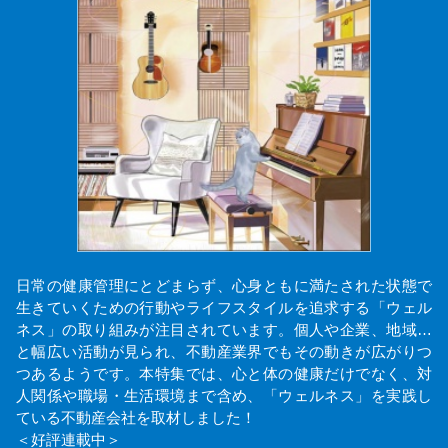
日常の健康管理にとどまらず、心身ともに満たされた状態で
生きていくための行動やライフスタイルを追求する「ウェル
ネス」の取り組みが注目されています。個人や企業、地域…
と幅広い活動が見られ、不動産業界でもその動きが広がりつ
つあるようです。本特集では、心と体の健康だけでなく、対
人関係や職場・生活環境まで含め、「ウェルネス」を実践し
ている不動産会社を取材しました！
＜好評連載中＞