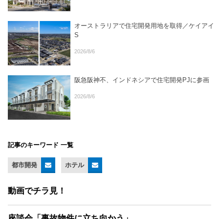
オーストラリアで住宅開発用地を取得／ケイアイ
S
2026/8/6
阪急阪神不、インドネシアで住宅開発PJに参画
2026/8/6
記事のキーワード 一覧
都市開発
ホテル
動画でチラ見！
座談会「事故物件に立ち向かう」