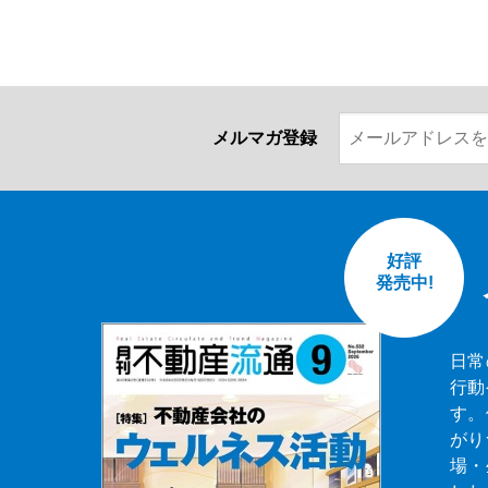
メルマガ登録
好評
発売中!
日常
行動
す。
がり
場・