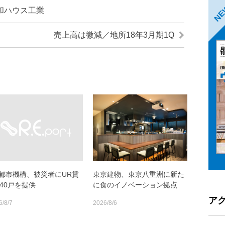
N
和ハウス工業
売上高は微減／地所18年3月期1Q
R都市機構、被災者にUR賃
東京建物、東京八重洲に新た
140戸を提供
に食のイノベーション拠点
ア
6/8/7
2026/8/6