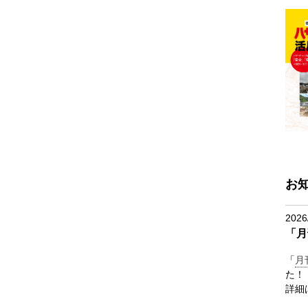
お
2026
「月
「
月
た！
詳細