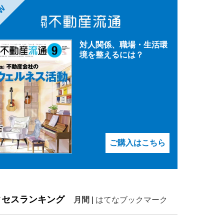
EW
対人関係、職場・生活環
境を整えるには？
ご購入はこちら
クセスランキング
月間
|
はてなブックマーク