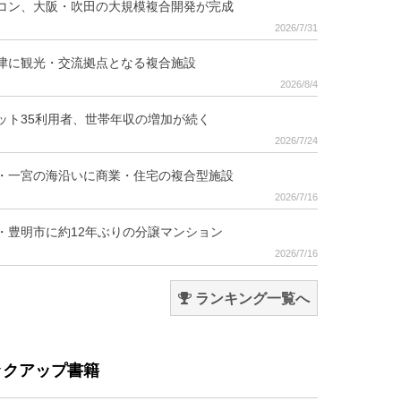
コン、大阪・吹田の大規模複合開発が完成
2026/7/31
津に観光・交流拠点となる複合施設
2026/8/4
ット35利用者、世帯年収の増加が続く
2026/7/24
・一宮の海沿いに商業・住宅の複合型施設
2026/7/16
・豊明市に約12年ぶりの分譲マンション
2026/7/16
ランキング一覧へ
ックアップ書籍