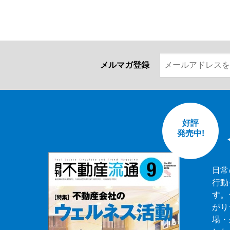
メルマガ登録
好評
発売中!
日常
行動
す。
がり
場・