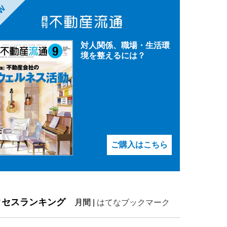
EW
対人関係、職場・生活環
境を整えるには？
ご購入はこちら
クセスランキング
月間
|
はてなブックマーク