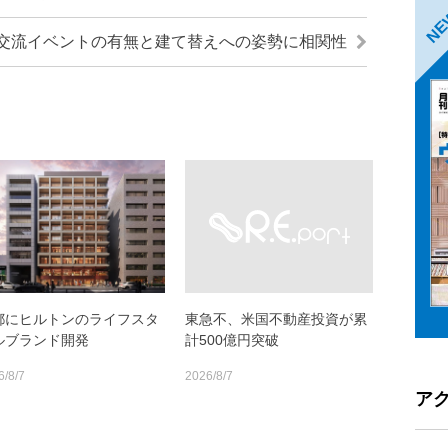
N
交流イベントの有無と建て替えへの姿勢に相関性
都にヒルトンのライフスタ
東急不、米国不動産投資が累
ルブランド開発
計500億円突破
6/8/7
2026/8/7
ア