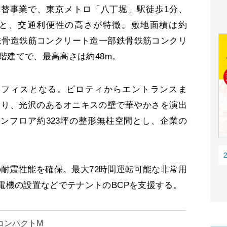
替事業で、東京メトロ「八丁堀」駅徒歩1分、
分と、交通利便性の高さが特徴。敷地面積は約
は鉄骨造鉄筋コンクリート造一部鉄骨鉄筋コンクリ
1階建てで、最高高さは約48m。
オフィスとなる。ピロティからエントランスま
くり、光沢のあるオニキスの壁で華やかさを演出
ンフロア約323坪の整形無柱空間とし、企業の
。
の耐震性能を確保。最大72時間運転可能な非常用
電機の設置などでテナントのBCPを支援する。
コンパクトM