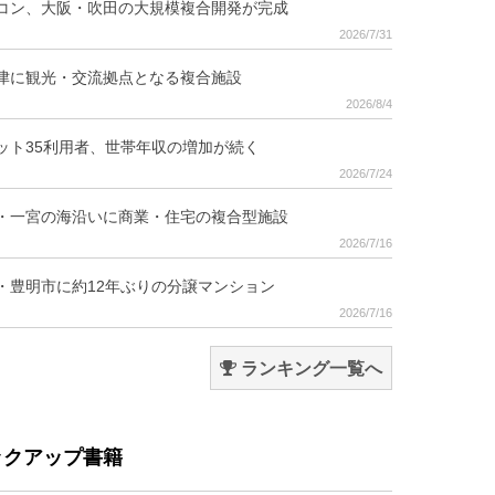
コン、大阪・吹田の大規模複合開発が完成
2026/7/31
津に観光・交流拠点となる複合施設
2026/8/4
ット35利用者、世帯年収の増加が続く
2026/7/24
・一宮の海沿いに商業・住宅の複合型施設
2026/7/16
・豊明市に約12年ぶりの分譲マンション
2026/7/16
ランキング一覧へ
ックアップ書籍