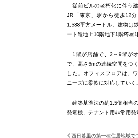
従前ビルの老朽化に伴う建
JR「東京」駅から徒歩12
1,588平方メートル、建物
ート造地上10階地下1階塔屋
1階が店舗で、2～9階が
で、高さ6mの連続空間をつ
した。オフィスフロアは、ワ
ニーズに柔軟に対応していく
建築基準法の約1.5倍相当
発電機、テナント用非常用発
西日暮里の第一種住居地域で