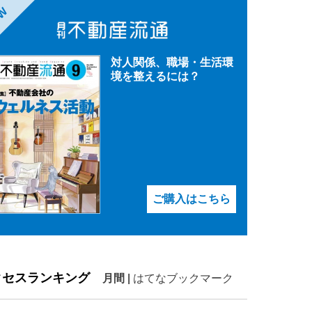
EW
対人関係、職場・生活環
境を整えるには？
ご購入はこちら
クセスランキング
月間
|
はてなブックマーク