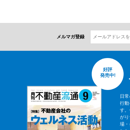
メルマガ登録
好評
発売中!
日常
行動
す。
がり
場・