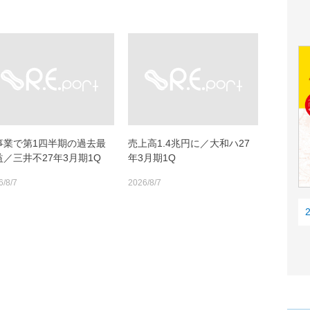
事業で第1四半期の過去最
売上高1.4兆円に／大和ハ27
益／三井不27年3月期1Q
年3月期1Q
6/8/7
2026/8/7