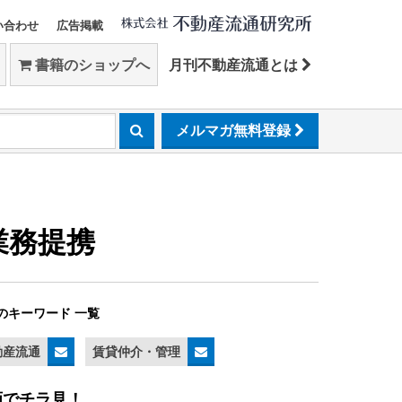
い合わせ
広告掲載
書籍のショップへ
月刊不動産流通とは
メルマガ無料登録
業務提携
のキーワード 一覧
動産流通
賃貸仲介・管理
画でチラ見！