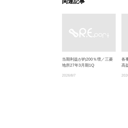
関連記事
当期利益が約200％増／三菱
各
地所27年3月期1Q
高
2026/8/7
202