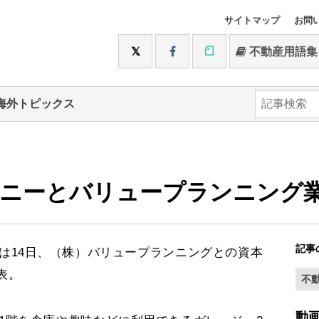
サイトマップ
お問
不動産用語集
海外トピックス
ニーとバリュープランニング
記事
14日、（株）バリュープランニングとの資本
表。
不
動