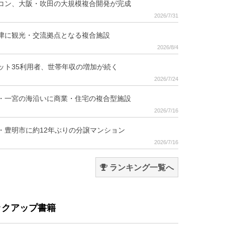
コン、大阪・吹田の大規模複合開発が完成
2026/7/31
津に観光・交流拠点となる複合施設
2026/8/4
ット35利用者、世帯年収の増加が続く
2026/7/24
・一宮の海沿いに商業・住宅の複合型施設
2026/7/16
・豊明市に約12年ぶりの分譲マンション
2026/7/16
ランキング一覧へ
ックアップ書籍