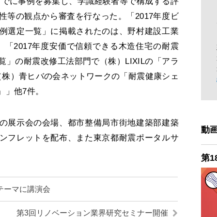
5日までに事例を募集し、学識経験者等で構成する評
性等の観点から審査を行なった。「2017年度ビ
例選定一覧」に掲載されたのは、野村建設工業
。「2017年度安価で信頼できる木造住宅の耐震
」の耐震改修工法部門で（株）LIXILの「アラ
（株）青ヒバの会ネットワークの「耐震健康シェ
』」他7件。
の展示会の会場、都市整備局市街地建築部建築
動
ンフレットを配布、また東京都耐震ポータルサ
第1
テーマに講演会
第3回リノベーション業界研究セミナー開催