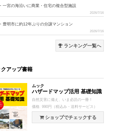
・一宮の海沿いに商業・住宅の複合型施設
2026/7/16
・豊明市に約12年ぶりの分譲マンション
2026/7/16
ランキング一覧へ
ックアップ書籍
ムック
ハザードマップ活用 基礎知識
自然災害に備え、いま必読の一冊！
価格: 990円（税込み・送料サービス）
ショップでチェックする