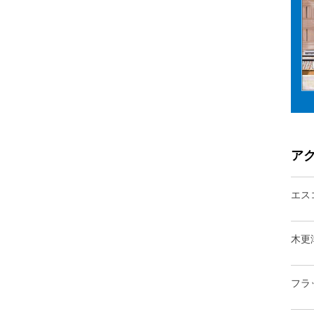
ア
エス
木更
フラ