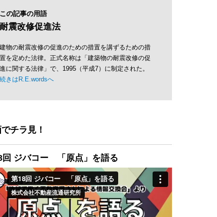
この記事の用語
耐震改修促進法
建物の耐震改修の促進のための措置を講ずるための措
置を定めた法律。正式名称は「建築物の耐震改修の促
進に関する法律」で、1995（平成7）に制定された。
続きはR.E.wordsへ
画でチラ見！
8回 ジバコー 「原点」を語る