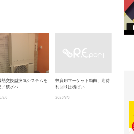
湿熱交換型換気システムを
投資用マーケット動向、期待
売／積水ハ
利回りは横ばい
6/8/6
2026/8/6