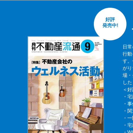
好評
発売中!
日常
行動
す。
がり
場・
した
＜好
・宅
・事
・関
・一
・宅
・W