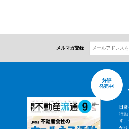
メルマガ登録
好評
発売中!
日常
行動
す。
がり