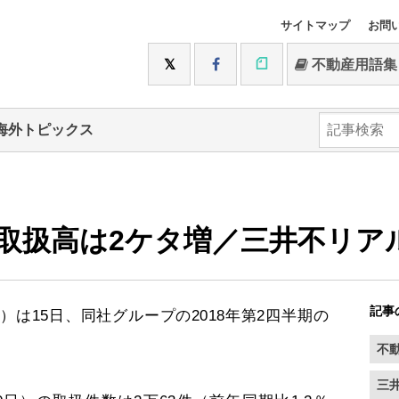
サイトマップ
お問
不動産用語集
海外トピックス
取扱高は2ケタ増／三井不リア
記事
は15日、同社グループの2018年第2四半期の
不
三