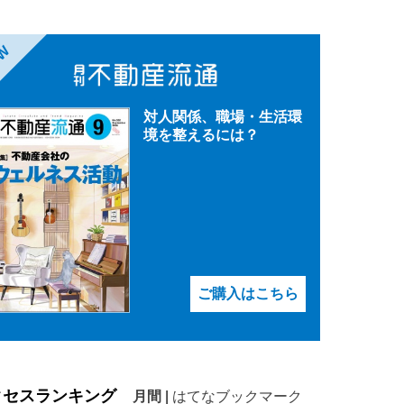
EW
対人関係、職場・生活環
境を整えるには？
ご購入はこちら
クセスランキング
月間
|
はてなブックマーク