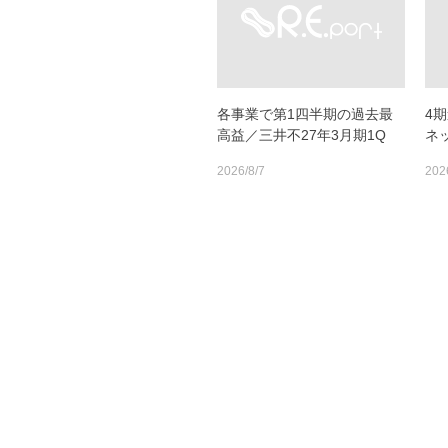
各事業で第1四半期の過去最
4
高益／三井不27年3月期1Q
ネ
2026/8/7
202