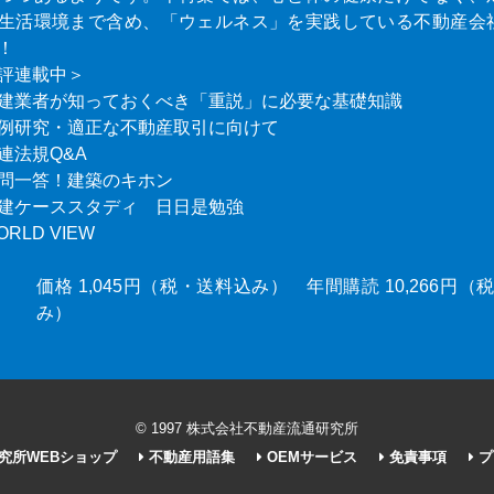
生活環境まで含め、「ウェルネス」を実践している不動産会
！
評連載中＞
建業者が知っておくべき「重説」に必要な基礎知識
例研究・適正な不動産取引に向けて
連法規Q&A
問一答！建築のキホン
建ケーススタディ 日日是勉強
ORLD VIEW
価格 1,045円（税・送料込み） 年間購読 10,266円
み）
© 1997 株式会社不動産流通研究所
究所WEBショップ
不動産用語集
OEMサービス
免責事項
プ