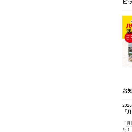
ピ
お
2026
「月
「
月
た！