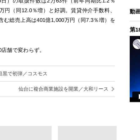
0日）の取扱件数は2万63件（前年同期比1.2％
400万円（同12.0％増）と好調。賃貸仲介手数料、
動
総売上高は401億1,000万円（同7.3％増）を
第1
0店舗で変わらず。
目黒で初弾／コスモス
仙台に複合商業施設を開業／大和リース