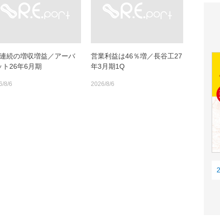
期連続の増収増益／アーバ
営業利益は46％増／長谷工27
ット26年6月期
年3月期1Q
6/8/6
2026/8/6