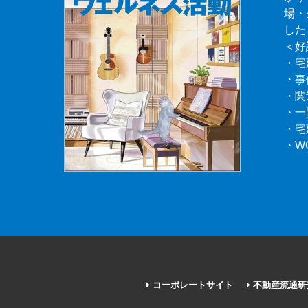
場・
した
＜好
・宅
・事
・関
・一
・宅
・W
コーポレートサイト
不動産流通研