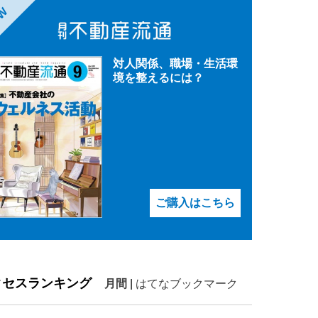
EW
対人関係、職場・生活環
境を整えるには？
ご購入はこちら
クセスランキング
月間
|
はてなブックマーク