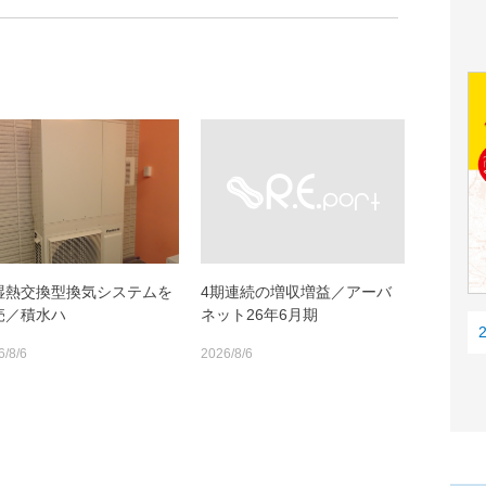
湿熱交換型換気システムを
4期連続の増収増益／アーバ
売／積水ハ
ネット26年6月期
6/8/6
2026/8/6