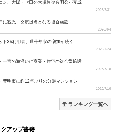
コン、大阪・吹田の大規模複合開発が完成
2026/7/31
津に観光・交流拠点となる複合施設
2026/8/4
ット35利用者、世帯年収の増加が続く
2026/7/24
・一宮の海沿いに商業・住宅の複合型施設
2026/7/16
・豊明市に約12年ぶりの分譲マンション
2026/7/16
ランキング一覧へ
ックアップ書籍