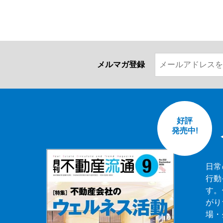
メルマガ登録
好評
発売中!
日常
行動
す。
がり
場・