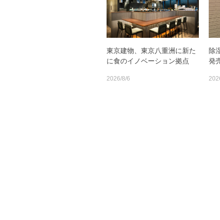
東京建物、東京八重洲に新た
除
に食のイノベーション拠点
発
2026/8/6
202