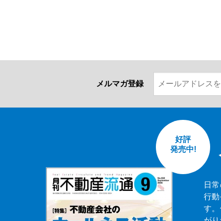
メルマガ登録
好評
発売中!
日常
行動
す。
がり