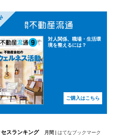
EW
対人関係、職場・生活環
境を整えるには？
ご購入はこちら
クセスランキング
月間
|
はてなブックマーク