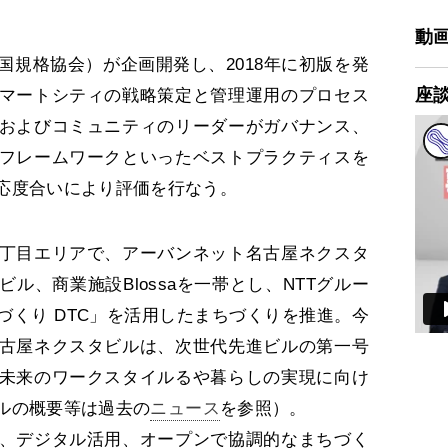
動
（英国規格協会）が企画開発し、2018年に初版を発
座
マートシティの戦略策定と管理運用のプロセス
およびコミュニティのリーダーがガバナンス、
フレームワークといったベストプラクティスを
応度合いにより評価を行なう。
丁目エリアで、アーバンネット名古屋ネクスタ
ル、商業施設Blossaを一帯とし、NTTグルー
づくり DTC」を活用したまちづくりを推進。今
古屋ネクスタビルは、次世代先進ビルの第一号
未来のワークスタイルるや暮らしの実現に向け
ルの概要等は過去の
ニュース
を参照）。
、デジタル活用、オープンで協調的なまちづく