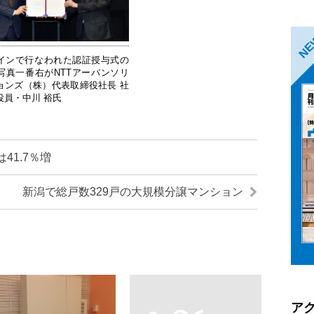
N
インで行なわれた認証授与式の
写真一番右がNTTアーバンソリ
ョンズ（株）代表取締役社長 社
役員・中川 裕氏
41.7％増
新潟で総戸数329戸の大規模分譲マンション
ア