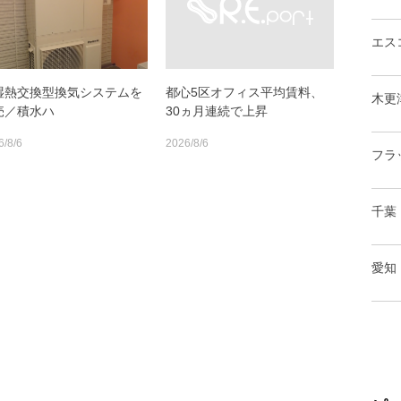
エス
湿熱交換型換気システムを
都心5区オフィス平均賃料、
木更
売／積水ハ
30ヵ月連続で上昇
6/8/6
2026/8/6
フラ
千葉
愛知