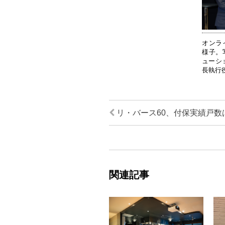
オンラ
様子。
ューシ
長執行
リ・バース60、付保実績戸数は
関連記事