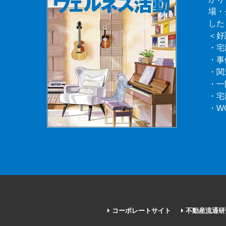
場・
した
＜好
・宅
・事
・関
・一
・宅
・W
コーポレートサイト
不動産流通研