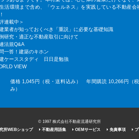
生活環境まで含め、「ウェルネス」を実践している不動産会
！
評連載中＞
建業者が知っておくべき「重説」に必要な基礎知識
例研究・適正な不動産取引に向けて
連法規Q&A
問一答！建築のキホン
建ケーススタディ 日日是勉強
ORLD VIEW
価格 1,045円（税・送料込み） 年間購読 10,266円
み）
© 1997 株式会社不動産流通研究所
究所WEBショップ
不動産用語集
OEMサービス
免責事項
プ