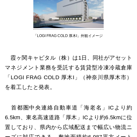
「LOGI FRAG COLD 厚木I」外観イメージ
霞ヶ関キャピタル（株）は1日、同社がアセット
マネジメント業務を受託する賃貸型冷凍冷蔵倉庫
「LOGI FRAG COLD 厚木I」（神奈川県厚木市）
を着工したと発表。
首都圏中央連絡自動車道「海老名」ICより約
6.5km、東名高速道路「厚木」ICより約6.5kmに位
置しており、県内から広域配送まで幅広い物流ニ
ーズに対応できる。敷地面積約6,987平方メート