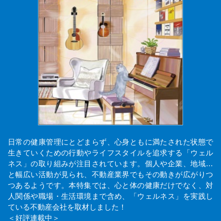
日常の健康管理にとどまらず、心身ともに満たされた状態で
生きていくための行動やライフスタイルを追求する「ウェル
ネス」の取り組みが注目されています。個人や企業、地域…
と幅広い活動が見られ、不動産業界でもその動きが広がりつ
つあるようです。本特集では、心と体の健康だけでなく、対
人関係や職場・生活環境まで含め、「ウェルネス」を実践し
ている不動産会社を取材しました！
＜好評連載中＞