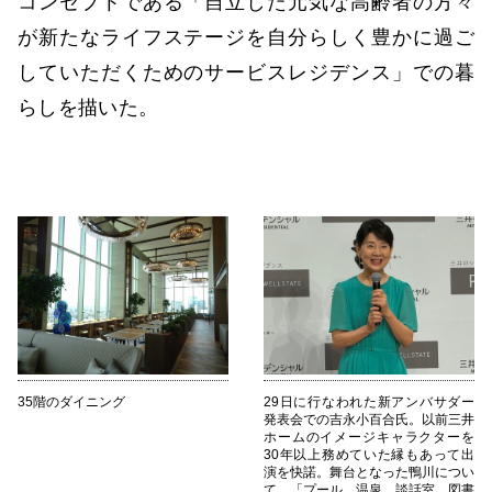
コンセプトである「自立した元気な高齢者の方々
が新たなライフステージを自分らしく豊かに過ご
していただくためのサービスレジデンス」での暮
らしを描いた。
35階のダイニング
29日に行なわれた新アンバサダー
発表会での吉永小百合氏。以前三井
ホームのイメージキャラクターを
30年以上務めていた縁もあって出
演を快諾。舞台となった鴨川につい
て、「プール、温泉、談話室、図書