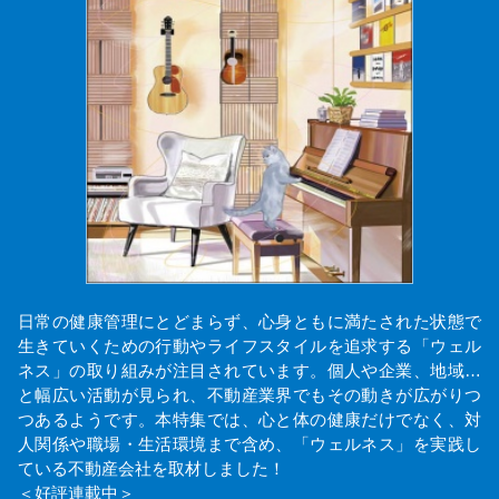
日常の健康管理にとどまらず、心身ともに満たされた状態で
生きていくための行動やライフスタイルを追求する「ウェル
ネス」の取り組みが注目されています。個人や企業、地域…
と幅広い活動が見られ、不動産業界でもその動きが広がりつ
つあるようです。本特集では、心と体の健康だけでなく、対
人関係や職場・生活環境まで含め、「ウェルネス」を実践し
ている不動産会社を取材しました！
＜好評連載中＞