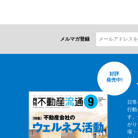
メルマガ登録
好評
発売中!
日常
行動
す。
がり
場・