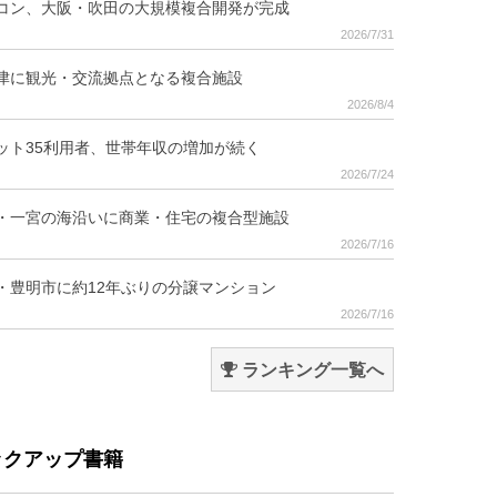
コン、大阪・吹田の大規模複合開発が完成
2026/7/31
津に観光・交流拠点となる複合施設
2026/8/4
ット35利用者、世帯年収の増加が続く
2026/7/24
・一宮の海沿いに商業・住宅の複合型施設
2026/7/16
・豊明市に約12年ぶりの分譲マンション
2026/7/16
ランキング一覧へ
ックアップ書籍