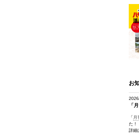
お
2026
「月
「
月
た！
詳細