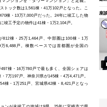
譲マンションを「タワーマンション」と定義。
ストック数は1,561棟・41万102戸となった。こ
座
70棟・13万7,000戸だった。24年に竣工した物
年に竣工予定の物件は41棟・1万2,104戸。
2棟・25万1,464戸、中部圏は100棟・1万
・9万6,488戸。棟数ベースでは首都圏が全国の
97棟・16万780戸で最も多く、全国シェアは
棟・7万197戸、神奈川県が145棟・4万4,471戸。
棟・1万251戸、宮城県42棟・8,421戸となっ
ョンが未竣工の地域は9県。25年に宮崎市で県