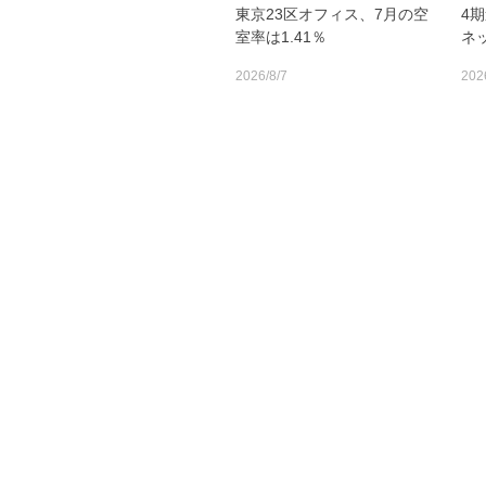
東京23区オフィス、7月の空
4
室率は1.41％
ネ
2026/8/7
202