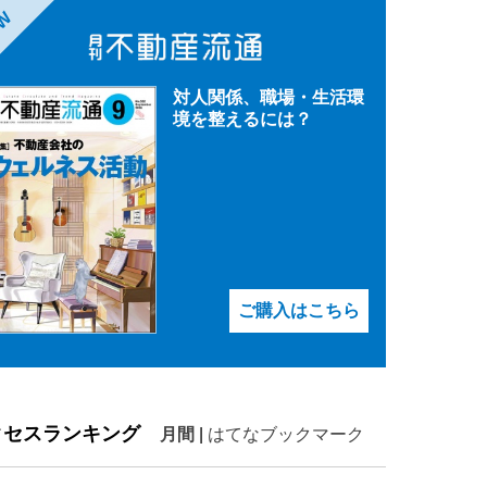
EW
対人関係、職場・生活環
境を整えるには？
ご購入はこちら
クセスランキング
月間
|
はてなブックマーク