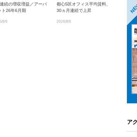
期連続の増収増益／アーバ
都心5区オフィス平均賃料、
N
ット26年6月期
30ヵ月連続で上昇
6/8/6
2026/8/6
ア