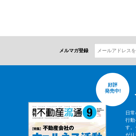
メルマガ登録
好評
発売中!
日常
行動
す。
がり