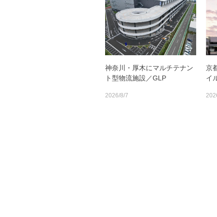
神奈川・厚木にマルチテナン
京
ト型物流施設／GLP
イ
2026/8/7
202