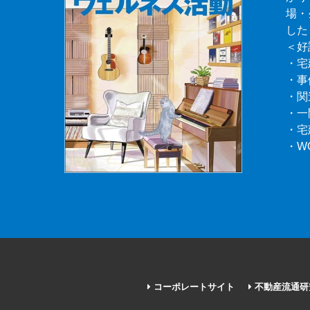
場・
した
＜好
・宅
・事
・関
・一
・宅
・W
コーポレートサイト
不動産流通研