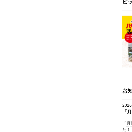
ピ
お
2026
「月
「
月
た！