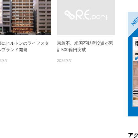
N
都にヒルトンのライフスタ
東急不、米国不動産投資が累
ルブランド開発
計500億円突破
6/8/7
2026/8/7
ア