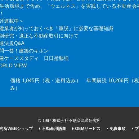
生活環境まで含め、「ウェルネス」を実践している不動産会
！
評連載中＞
建業者が知っておくべき「重説」に必要な基礎知識
例研究・適正な不動産取引に向けて
連法規Q&A
問一答！建築のキホン
建ケーススタディ 日日是勉強
ORLD VIEW
価格 1,045円（税・送料込み） 年間購読 10,266円
み）
© 1997 株式会社不動産流通研究所
究所WEBショップ
不動産用語集
OEMサービス
免責事項
プ