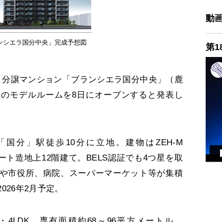
動
ンシエラ国分中央」完成予想図
第1
分譲マンション「ブランシエラ国分中央」（鹿
）のモデルルームを8日にオープンすると発表し
国分」駅徒歩10分に立地。建物はZEH-M
クリート造地上12階建て。BELS認証でも4つ星を取
や市役所、病院、スーパーマーケット等が集積
026年2月予定。
・4LDK、専有面積約68～96平方メートル。