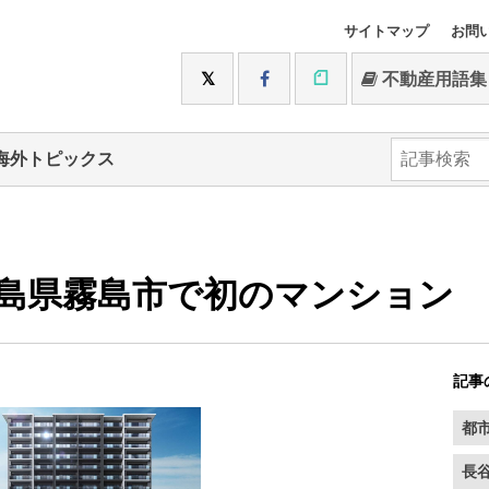
サイトマップ
お問
不動産用語集
海外トピックス
島県霧島市で初のマンション
記事
都
長