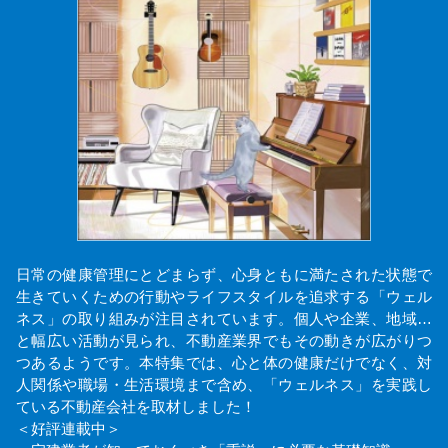
日常の健康管理にとどまらず、心身ともに満たされた状態で
生きていくための行動やライフスタイルを追求する「ウェル
ネス」の取り組みが注目されています。個人や企業、地域…
と幅広い活動が見られ、不動産業界でもその動きが広がりつ
つあるようです。本特集では、心と体の健康だけでなく、対
人関係や職場・生活環境まで含め、「ウェルネス」を実践し
ている不動産会社を取材しました！
＜好評連載中＞