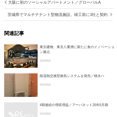
大阪に初のソーシャルアパートメント／グローバルA
茨城県でマルチテナント型物流施設。竣工前に3社と契約
関連記事
東京建物、東京八重洲に新たに食のイノベーショ
ン拠点
2026/8/6
除湿熱交換型換気システムを発売／積水ハ
2026/8/6
4期連続の増収増益／アーバネット26年6月期
2026/8/6