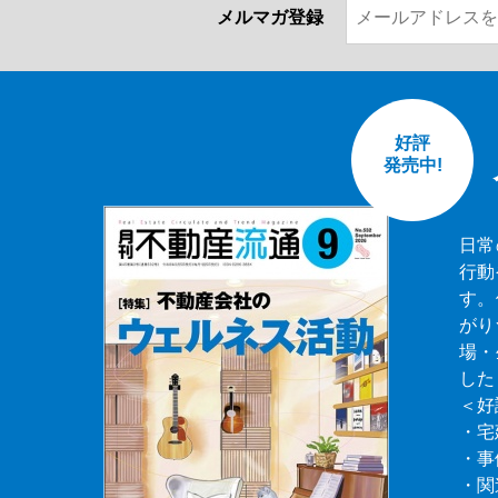
メルマガ登録
好評
発売中!
日常
行動
す。
がり
場・
した
＜好
・宅
・事
・関