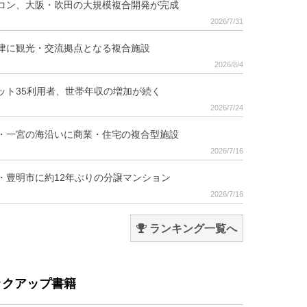
コン、大阪・吹田の大規模複合開発が完成
2026/7/31
津に観光・交流拠点となる複合施設
2026/8/4
ット35利用者、世帯年収の増加が続く
2026/7/24
・一宮の海沿いに商業・住宅の複合型施設
2026/7/16
・豊明市に約12年ぶりの分譲マンション
2026/7/16
ランキング一覧へ
ックアップ書籍