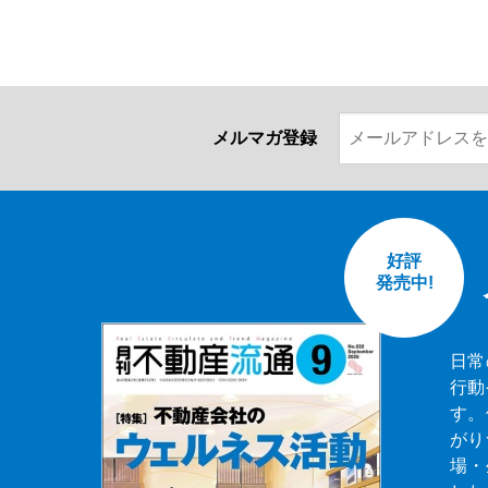
メルマガ登録
好評
発売中!
日常
行動
す。
がり
場・