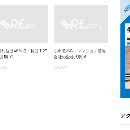
N
業利益は46％増／長谷工27
小田急不G、マンション管理
月期1Q
会社の全株式取得
6/8/6
2026/8/4
ア