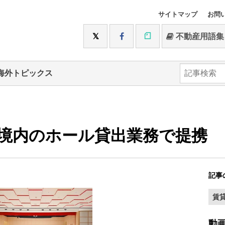
サイトマップ
お問
不動産用語集
海外トピックス
神境内のホール貸出業務で提携
記事
賃
動