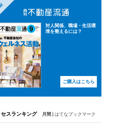
EW
対人関係、職場・生活環
境を整えるには？
ご購入はこちら
クセスランキング
月間
|
はてなブックマーク