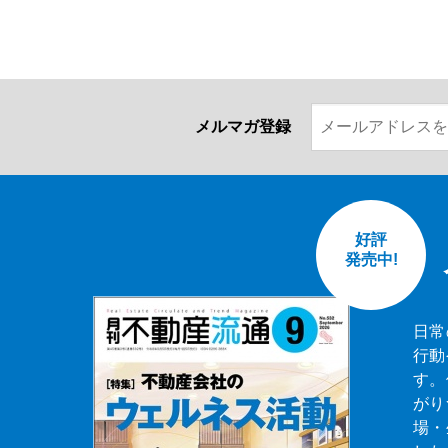
メルマガ登録
好評
発売中!
日常
行動
す。
がり
場・