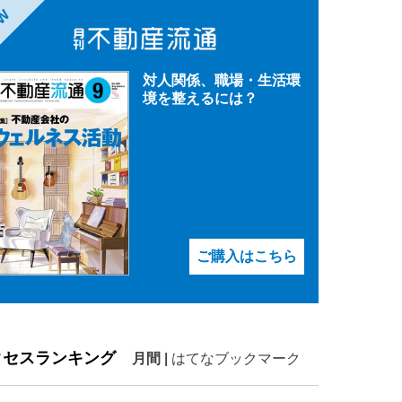
EW
対人関係、職場・生活環
境を整えるには？
ご購入はこちら
クセスランキング
月間
|
はてなブックマーク