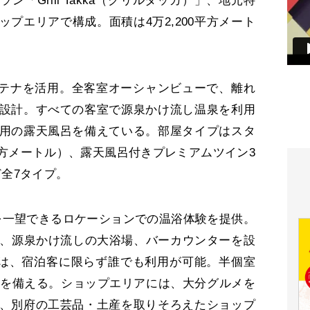
「Grill Takka（グリルタッカ）」、地元特
プエリアで構成。面積は4万2,200平方メート
コンテナを活用。全客室オーシャンビューで、離れ
設計。すべての客室で源泉かけ流し温泉を利用
用の露天風呂を備えている。部屋タイプはスタ
6平方メートル）、露天風呂付きプレミアムツイン3
ど全7タイプ。
湾を一望できるロケーションでの温浴体験を提供。
湯、源泉かけ流しの大浴場、バーカウンターを設
kka」は、宿泊客に限らず誰でも利用が可能。半個室
6席を備える。ショップエリアには、大分グルメを
、別府の工芸品・土産を取りそろえたショップ