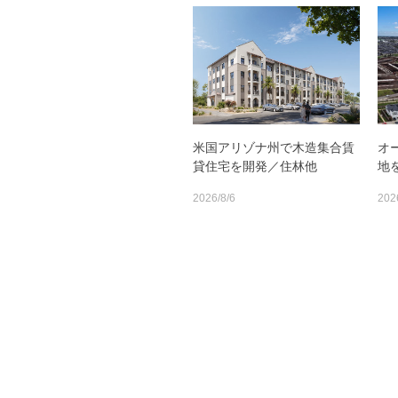
米国アリゾナ州で木造集合賃
オ
貸住宅を開発／住林他
地
2026/8/6
202