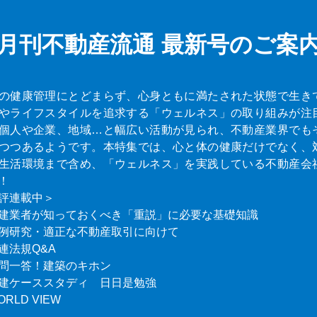
月刊不動産流通
最新号のご案
の健康管理にとどまらず、心身ともに満たされた状態で生き
やライフスタイルを追求する「ウェルネス」の取り組みが注
個人や企業、地域…と幅広い活動が見られ、不動産業界でも
つつあるようです。本特集では、心と体の健康だけでなく、
生活環境まで含め、「ウェルネス」を実践している不動産会
！
評連載中＞
建業者が知っておくべき「重説」に必要な基礎知識
例研究・適正な不動産取引に向けて
連法規Q&A
問一答！建築のキホン
建ケーススタディ 日日是勉強
ORLD VIEW