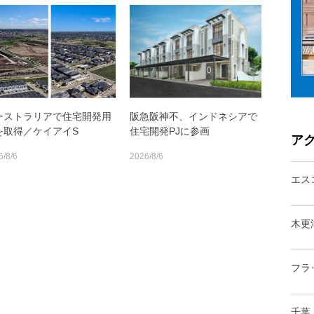
ーストラリアで住宅開発用
阪急阪神不、インドネシアで
を取得／ケイアイS
住宅開発PJに参画
ア
6/8/6
2026/8/6
エス
木更
フラ
千葉