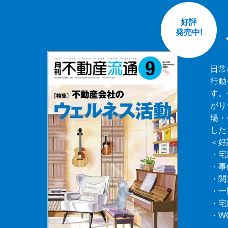
好評
発売中!
日常
行動
す。
がり
場・
した
＜好
・宅
・事
・関
・一
・宅
・W