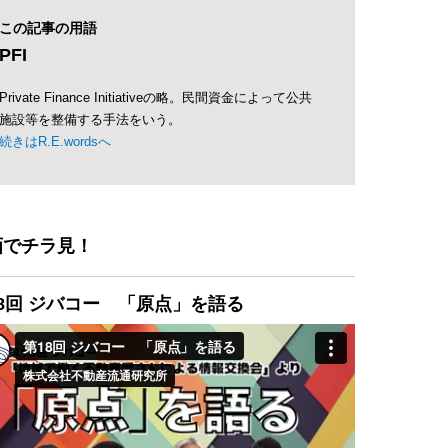
この記事の用語
PFI
Private Finance Initiativeの略。民間資金によって公共
施設等を整備する手法をいう。
続きはR.E.wordsへ
画でチラ見！
8回 ジバコー 「原点」を語る