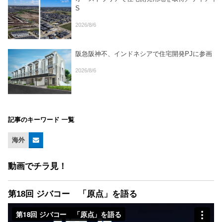
S
2026/8/6
阪急阪神不、インドネシアで住宅開発PJに参画
2026/8/6
記事のキーワード 一覧
海外
動画でチラ見！
第18回 ジバコー 「原点」を語る