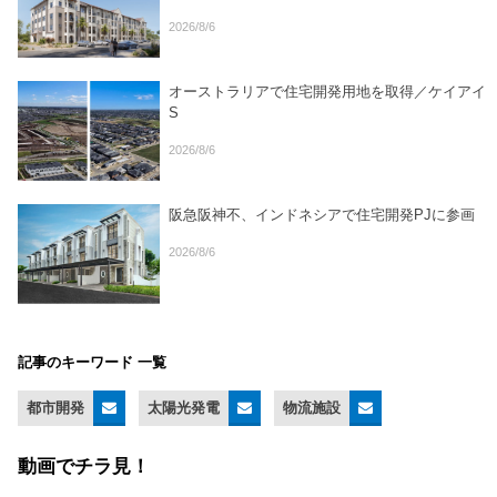
2026/8/6
オーストラリアで住宅開発用地を取得／ケイアイ
S
2026/8/6
阪急阪神不、インドネシアで住宅開発PJに参画
2026/8/6
記事のキーワード 一覧
都市開発
太陽光発電
物流施設
動画でチラ見！