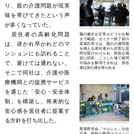
り、親の介護問題が現実
味を帯びてきたという声
が多くなっていた。
居住者の高齢化問題
脳の働きが正常かどうかを動
きで確認。セミナー終了前の
は、遅かれ早かれどのマ
質疑応答では、親の介護問題
を抱える居住者から切実な質
ンションにも訪れること
問が投げかけられ、院長が適
切に回答。こうした場で疑問
で、避けては通れない。
や悩みを解消できれば、居住
者は安心感を得られる
そこで同社は、介護や医
療機関との提携サービス
を通じた「安心・安全体
制」を構築し、将来的な
安心感を居住者に提案す
る方針を打ち出した。
野菜即売会「マルシェ」の出
店者。新鮮な野菜はファミリ