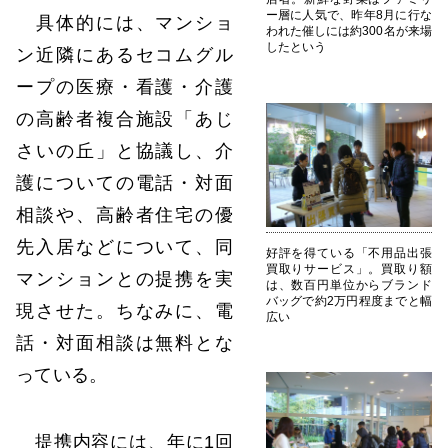
ー層に人気で、昨年8月に行な
具体的には、マンショ
われた催しには約300名が来場
したという
ン近隣にあるセコムグル
ープの医療・看護・介護
の高齢者複合施設「あじ
さいの丘」と協議し、介
護についての電話・対面
相談や、高齢者住宅の優
先入居などについて、同
好評を得ている「不用品出張
買取りサービス」。買取り額
マンションとの提携を実
は、数百円単位からブランド
バッグで約2万円程度までと幅
現させた。ちなみに、電
広い
話・対面相談は無料とな
っている。
提携内容には、年に1回